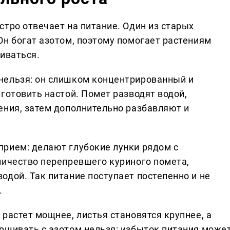
тро отвечает на питание. Один из старых
Он богат азотом, поэтому помогает растениям
иваться.
нельзя: он слишком концентрированный и
готовить настой. Помет разводят водой,
ения, затем дополнительно разбавляют и
рием: делают глубокие лунки рядом с
личество перепревшего куриного помета,
одой. Так питание поступает постепенно и не
.
растет мощнее, листья становятся крупнее, а
рщивать с азотом нельзя: избыток питания може