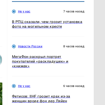
Не у нас
7 часов назад
В РПЦ сказали, чем грозит установка
фото на могильном кресте
Новости России
8 часов назад
МегаФон раскрыл портрет
покупателей «раскладушек» и
«книжек»
Не у нас
6 часов назад
Фетисов: IIHF грозит крах из-за
женщин вроде фон дер Ляйен