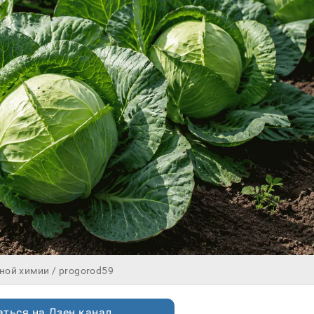
ой химии / progorod59
ться на Дзен.канал