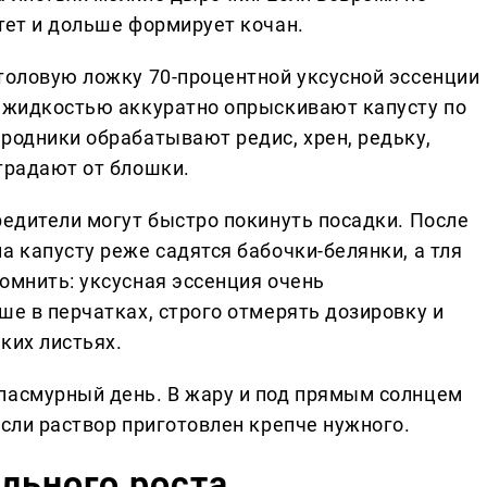
тет и дольше формирует кочан.
столовую ложку 70-процентной уксусной эссенции
й жидкостью аккуратно опрыскивают капусту по
родники обрабатывают редис, хрен, редьку,
традают от блошки.
редители могут быстро покинуть посадки. После
а капусту реже садятся бабочки-белянки, а тля
омнить: уксусная эссенция очень
ше в перчатках, строго отмерять дозировку и
ких листьях.
пасмурный день. В жару и под прямым солнцем
если раствор приготовлен крепче нужного.
льного роста