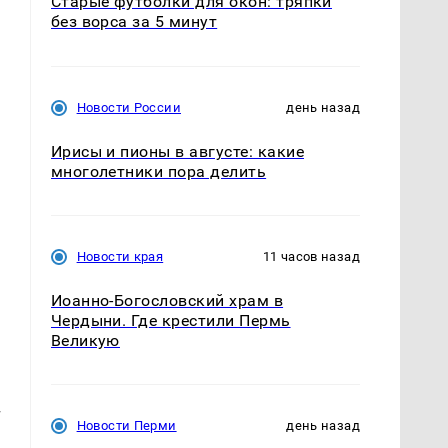
Старые футболки для окон: тряпки
без ворса за 5 минут
Новости России
день назад
Ирисы и пионы в августе: какие
многолетники пора делить
Новости края
11 часов назад
Иоанно-Богословский храм в
Чердыни. Где крестили Пермь
Великую
т
Новости Перми
день назад