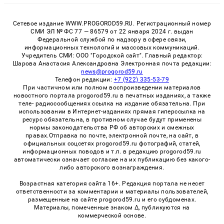
Сетевое издание WWW.PROGOROD59.RU. Регистрационный номер
СМИ ЭЛ № ФС 77 — 86579 от 22 января 2024 г. выдан
Федеральной службой по надзору в сфере связи,
информационных технологий и массовых коммуникаций.
Учредитель СМИ: ООО "Городской сайт". Главный редактор:
Шарова Анастасия Александровна Электронная почта редакции:
news@progorod59.ru
Телефон редакции:
+7 (922) 335-53-79
При частичном или полном воспроизведении материалов
новостного портала progorod59.ru в печатных изданиях, а также
теле- радиосообщениях ссылка на издание обязательна. При
использовании в Интернет-изданиях прямая гиперссылка на
ресурс обязательна, в противном случае будут применены
нормы законодательства РФ об авторских и смежных
правах.Отправка по почте, электронной почте, на сайт, в
официальных соцсетях progorod59.ru фотографий, статей,
информационных поводов и т.п. в редакцию progorod59.ru
автоматически означает согласие на их публикацию без какого-
либо авторского вознаграждения.
Возрастная категория сайта 16+. Редакция портала не несет
ответственности за комментарии и материалы пользователей,
размещенные на сайте progorod59.ru и его субдоменах.
Материалы, помеченные знаком Δ, публикуются на
коммерческой основе.