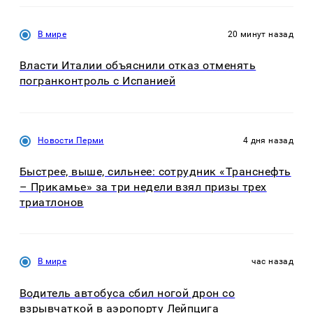
В мире
20 минут назад
Власти Италии объяснили отказ отменять
погранконтроль с Испанией
Новости Перми
4 дня назад
Быстрее, выше, сильнее: сотрудник «Транснефть
– Прикамье» за три недели взял призы трех
триатлонов
В мире
час назад
Водитель автобуса сбил ногой дрон со
взрывчаткой в аэропорту Лейпцига