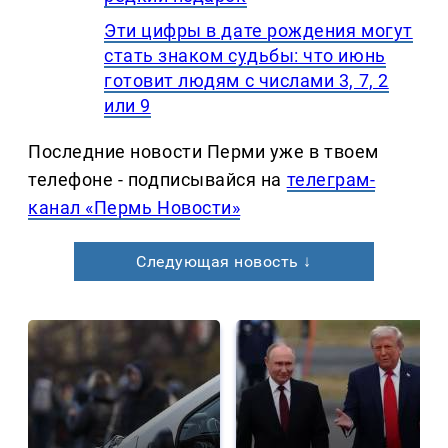
Эти цифры в дате рождения могут
стать знаком судьбы: что июнь
готовит людям с числами 3, 7, 2
или 9
Последние новости Перми уже в твоем
телефоне - подписывайся на
телеграм-
канал «Пермь Новости»
Следующая новость ↓