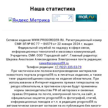
Наша статистика
Сетевое издание WWW.PROGOROD59.RU. Регистрационный номер
СМИ ЭЛ № ФС 77 — 86579 от 22 января 2024 г. выдан
Федеральной службой по надзору в сфере связи,
информационных технологий и массовых коммуникаций.
Учредитель СМИ: ООО "Городской сайт". Главный редактор:
Шарова Анастасия Александровна Электронная почта редакции:
news@progorod59.ru
Телефон редакции:
+7 (922) 335-53-79
При частичном или полном воспроизведении материалов
новостного портала progorod59.ru в печатных изданиях, а также
теле- радиосообщениях ссылка на издание обязательна. При
использовании в Интернет-изданиях прямая гиперссылка на
ресурс обязательна, в противном случае будут применены
нормы законодательства РФ об авторских и смежных
правах.Отправка по почте, электронной почте, на сайт, в
официальных соцсетях progorod59.ru фотографий, статей,
информационных поводов и т.п. в редакцию progorod59.ru
автоматически означает согласие на их публикацию без какого-