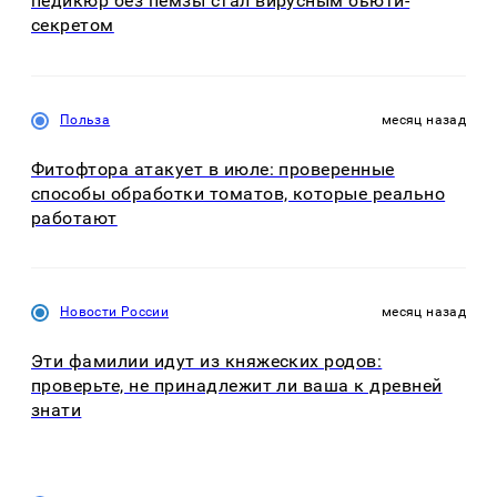
педикюр без пемзы стал вирусным бьюти-
секретом
Польза
месяц назад
Фитофтора атакует в июле: проверенные
способы обработки томатов, которые реально
работают
Новости России
месяц назад
Эти фамилии идут из княжеских родов:
проверьте, не принадлежит ли ваша к древней
знати