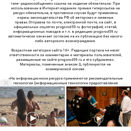
теле- радиосообщениях ссылка на издание обязательна. При
использовании в Интернет-изданиях прямая гиперссылка на
ресурс обязательна, в противном случае будут применены
нормы законодательства РФ об авторских и смежных
правах.Отправка по почте, электронной почте, на сайт, в
официальных соцсетях progorod59.ru фотографий, статей,
информационных поводов и т.п. в редакцию progorod59.ru
автоматически означает согласие на их публикацию без какого-
либо авторского вознаграждения.
Возрастная категория сайта 16+. Редакция портала не несет
ответственности за комментарии и материалы пользователей,
размещенные на сайте progorod59.ru и его субдоменах.
Материалы, помеченные знаком Δ, публикуются на
коммерческой основе.
«На информационном ресурсе применяются рекомендательные
технологии (информационные технологии предоставления
информации на основе сбора, систематизации и анализа
i
i
сведений, относящихся к предпочтениям пользователей сети
«Интернет», находящихся на территории Российской
Федерации)». Правила применения рекомендательных
технологий в виджетах рекламно-обменной сети
«СМИ2» (PDF)
,
«Sparrow» (PDF)