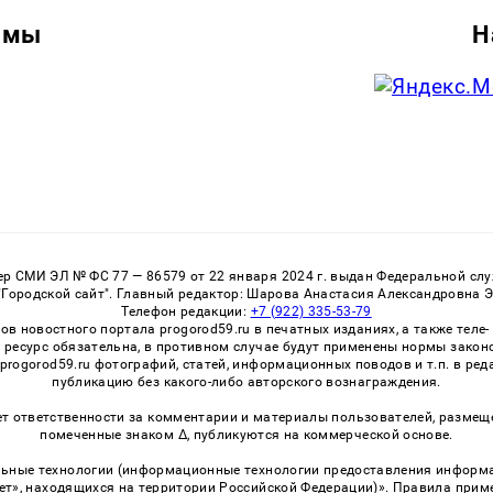
амы
Н
 СМИ ЭЛ № ФС 77 — 86579 от 22 января 2024 г. выдан Федеральной служ
Городской сайт". Главный редактор: Шарова Анастасия Александровна 
Телефон редакции:
+7 (922) 335-53-79
 новостного портала progorod59.ru в печатных изданиях, а также теле
 ресурс обязательна, в противном случае будут применены нормы закон
 progorod59.ru фотографий, статей, информационных поводов и т.п. в ре
публикацию без какого-либо авторского вознаграждения.
ет ответственности за комментарии и материалы пользователей, размеще
помеченные знаком Δ, публикуются на коммерческой основе.
ные технологии (информационные технологии предоставления информаци
ет», находящихся на территории Российской Федерации)». Правила прим