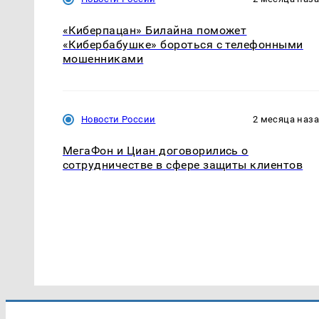
«Киберпацан» Билайна поможет
«Кибербабушке» бороться с телефонными
мошенниками
Новости России
2 месяца наз
МегаФон и Циан договорились о
сотрудничестве в сфере защиты клиентов