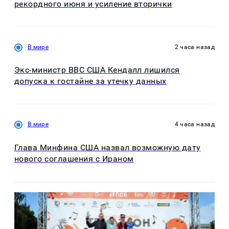
рекордного июня и усиление вторички
В мире
2 часа назад
Экс-министр ВВС США Кендалл лишился
допуска к гостайне за утечку данных
В мире
4 часа назад
Глава Минфина США назвал возможную дату
нового соглашения с Ираном