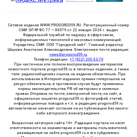
Сетевое издание WWW.PROGOROD59.RU. Регистрационный номер
СМИ ЭЛ № ФС 77 — 86579 от 22 января 2024 г. выдан
Федеральной службой по надзору в сфере связи,
информационных технологий и массовых коммуникаций.
Учредитель СМИ: ООО "Городской сайт". Главный редактор:
Шарова Анастасия Александровна Электронная почта редакции:
news@progorod59.ru
Телефон редакции:
+7 (922) 335-53-79
При частичном или полном воспроизведении материалов
новостного портала progorod59.ru в печатных изданиях, а также
теле- радиосообщениях ссылка на издание обязательна. При
использовании в Интернет-изданиях прямая гиперссылка на
ресурс обязательна, в противном случае будут применены
нормы законодательства РФ об авторских и смежных
правах.Отправка по почте, электронной почте, на сайт, в
официальных соцсетях progorod59.ru фотографий, статей,
информационных поводов и т.п. в редакцию progorod59.ru
автоматически означает согласие на их публикацию без какого-
либо авторского вознаграждения.
Возрастная категория сайта 16+. Редакция портала не несет
ответственности за комментарии и материалы пользователей,
размещенные на сайте progorod59.ru и его субдоменах.