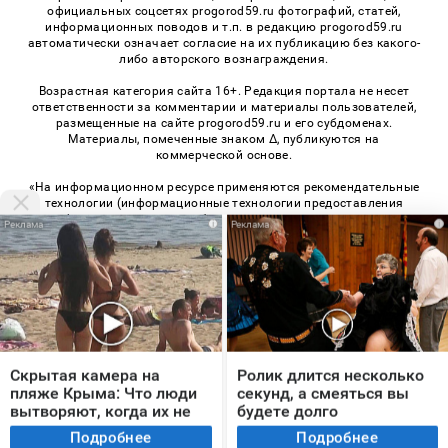
официальных соцсетях progorod59.ru фотографий, статей,
информационных поводов и т.п. в редакцию progorod59.ru
автоматически означает согласие на их публикацию без какого-
либо авторского вознаграждения.
Возрастная категория сайта 16+. Редакция портала не несет
ответственности за комментарии и материалы пользователей,
размещенные на сайте progorod59.ru и его субдоменах.
Материалы, помеченные знаком Δ, публикуются на
коммерческой основе.
«На информационном ресурсе применяются рекомендательные
технологии (информационные технологии предоставления
информации на основе сбора, систематизации и анализа
i
i
сведений, относящихся к предпочтениям пользователей сети
«Интернет», находящихся на территории Российской
Федерации)». Правила применения рекомендательных
технологий в виджетах рекламно-обменной сети
«СМИ2» (PDF)
,
«Sparrow» (PDF)
© 2026 «Про Город Пермь» | Все права защищены
Скрытая камера на
Ролик длится несколько
пляже Крыма: Что люди
секунд, а смеяться вы
Возрастная категория сайта 16+
вытворяют, когда их не
будете долго
Политика конфиденциальности
видят...
Подробнее
Подробнее