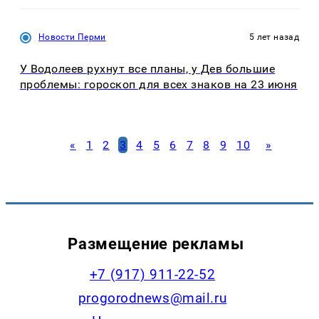
Новости Перми
5 лет назад
У Водолеев рухнут все планы, у Дев большие
проблемы: гороскоп для всех знаков на 23 июня
«
1
2
3
4
5
6
7
8
9
10
»
Размещение рекламы
+7 (917) 911-22-52
progorodnews@mail.ru