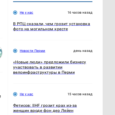
Не у нас
16 часов назад
В РПЦ сказали, чем грозит установка
фото на могильном кресте
Новости Перми
день назад
«Новые люди» предложили бизнесу
участвовать в развитии
велоинфраструктуры в Перми
Не у нас
15 часов назад
е
Фетисов: IIHF грозит крах из-за
женщин вроде фон дер Ляйен