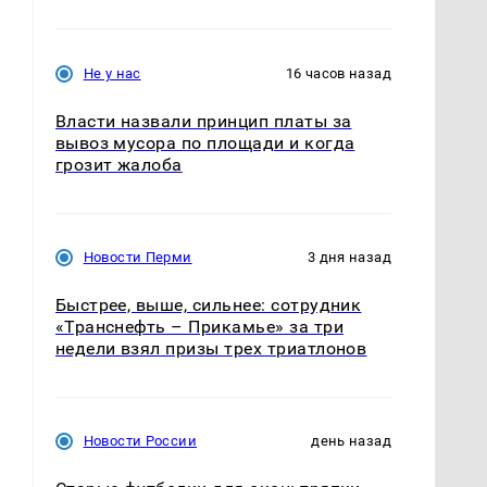
Не у нас
16 часов назад
Власти назвали принцип платы за
вывоз мусора по площади и когда
грозит жалоба
Новости Перми
3 дня назад
Быстрее, выше, сильнее: сотрудник
«Транснефть – Прикамье» за три
недели взял призы трех триатлонов
Новости России
день назад