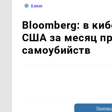
В мире
Bloomberg: в ки
США за месяц п
самоубийств
Подписа