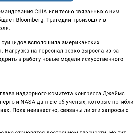
омандования США или тесно связанных с ним
бщает Bloomberg. Трагедии произошли в
юля.
ия суицидов всполошила американских
. Нагрузка на персонал резко выросла из-за
едрить в работу новые модели искусственного
 глава надзорного комитета конгресса Джеймс
энерго и NASA данные об учёных, которые погибл
вах. Пока неизвестно, связаны ли эти запросы с
едко становятся достоянием гласности. Но тут