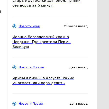
Старые футболки для окон: тряпки
без ворса за 5 минут
ы
Новости края
20 часов назад
Иоанно-Богословский храм в
Чердыни. Где крестили Пермь
Великую
Новости России
день назад
Ирисы и пионы в августе: какие
многолетники пора делить
Новости Перми
день назад