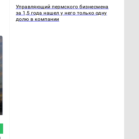
Управляющий пермского бизнесмена
за 1,5 года нашел у него только одну
долю в компании
СМИ: В Химках на
полицейскую
В магазинах России
машину напали и
ажиотаж из-за этого
подожгли.
продукта: что купить?