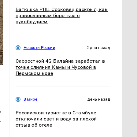
Батюшка РПЦ Сосковец раскрыл, как
православным бороться с
рукоблудием
Новости России
2 дня назад
Скоростной 4G Билайна заработал в
точке слияния Камы и Чусовой в
Пермском крае
В мире
день назад
э
Российской туристке в Стамбуле
отключили свет и воду за плохой
.
отзыв об отеле