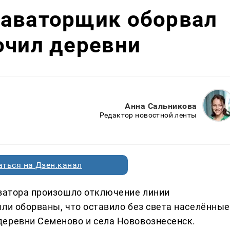
каваторщик оборвал
очил деревни
Анна Сальникова
Редактор новостной ленты
ться на Дзен.канал
аватора произошло отключение линии
ыли оборваны, что оставило без света населённые
деревни Семеново и села Нововознесенск.