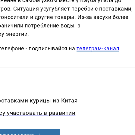
 Рейне в самом узком месте у Кауба упала до
ров. Ситуация усугубляет перебои с поставками,
носители и другие товары. Из-за засухи более
раничили потребление воды, а
у энергии.
телефоне - подписывайся на
телеграм-канал
оставками курицы из Китая
у участвовать в развитии
ующая новость ↓