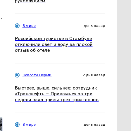
рукоблудием
.
В мире
день назад
Российской туристке в Стамбуле
отключили свет и воду за плохой
отзыв об отеле
Новости Перми
2 дня назад
Быстрее, выше, сильнее: сотрудник
«Транснефть – Прикамье» за три
недели взял призы трех триатлонов
В мире
день назад