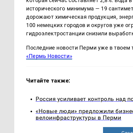
которая сейчас составляет 2,8%. Вода в
исторического минимума — 19 сантимет
дорожают химическая продукция, энерго
100 немецких городов и округов уже ог
гидроэлектростанции снизили выработк
Последние новости Перми уже в твоем 
«Пермь Новости»
Читайте также:
Россия усиливает контроль над п
«Новые люди» предложили бизнес
велоинфраструктуры в Перми
След