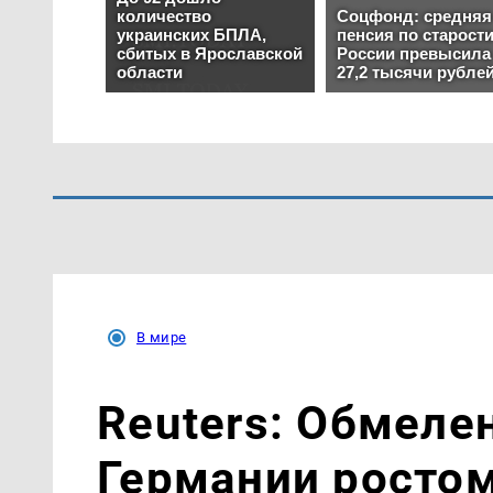
В мире
Reuters: Обмеле
Германии росто