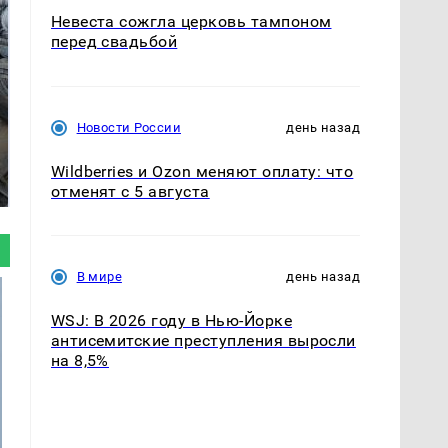
Невеста сожгла церковь тампоном
перед свадьбой
Новости России
день назад
Не ешьте эту
В ОАЭ произошло
готовую еду из
жестокое убийство
Wildberries и Ozon меняют оплату: что
магазина: список
криптомиллионера
отменят с 5 августа
В мире
день назад
WSJ: В 2026 году в Нью-Йорке
антисемитские преступления выросли
на 8,5%