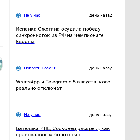
Не у нас
день назад
Испанка Ожогина осудила победу
синхронисток из РФ на чемпионате
Европы
Новости России
день назад
WhatsApp и Telegram с 5 августа: кого
реально отключат
Не у нас
день назад
Батюшка РПЦ Сосковец раскрыл, как
православным бороться с