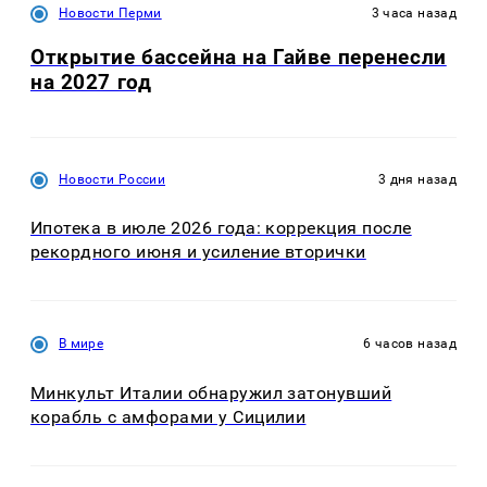
Новости Перми
3 часа назад
Открытие бассейна на Гайве перенесли
на 2027 год
Новости России
3 дня назад
Ипотека в июле 2026 года: коррекция после
рекордного июня и усиление вторички
В мире
6 часов назад
Минкульт Италии обнаружил затонувший
корабль с амфорами у Сицилии