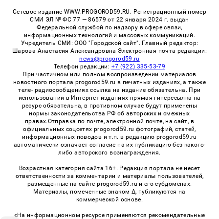
Сетевое издание WWW.PROGOROD59.RU. Регистрационный номер
СМИ ЭЛ № ФС 77 — 86579 от 22 января 2024 г. выдан
Федеральной службой по надзору в сфере связи,
информационных технологий и массовых коммуникаций.
Учредитель СМИ: ООО "Городской сайт". Главный редактор:
Шарова Анастасия Александровна Электронная почта редакции:
news@progorod59.ru
Телефон редакции:
+7 (922) 335-53-79
При частичном или полном воспроизведении материалов
новостного портала progorod59.ru в печатных изданиях, а также
теле- радиосообщениях ссылка на издание обязательна. При
использовании в Интернет-изданиях прямая гиперссылка на
ресурс обязательна, в противном случае будут применены
нормы законодательства РФ об авторских и смежных
правах.Отправка по почте, электронной почте, на сайт, в
официальных соцсетях progorod59.ru фотографий, статей,
информационных поводов и т.п. в редакцию progorod59.ru
автоматически означает согласие на их публикацию без какого-
либо авторского вознаграждения.
Возрастная категория сайта 16+. Редакция портала не несет
ответственности за комментарии и материалы пользователей,
размещенные на сайте progorod59.ru и его субдоменах.
Материалы, помеченные знаком Δ, публикуются на
коммерческой основе.
«На информационном ресурсе применяются рекомендательные