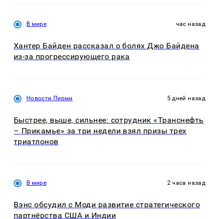
В мире
час назад
Хантер Байден рассказал о болях Джо Байдена
из-за прогрессирующего рака
Новости Перми
5 дней назад
Быстрее, выше, сильнее: сотрудник «Транснефть
– Прикамье» за три недели взял призы трех
триатлонов
В мире
2 часа назад
Вэнс обсудил с Моди развитие стратегического
партнёрства США и Индии