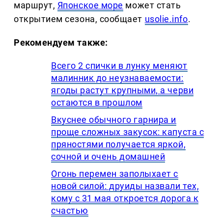
маршрут,
Японское море
может стать
открытием сезона, сообщает
usolie.info
.
Рекомендуем также:
Всего 2 спички в лунку меняют
малинник до неузнаваемости:
ягоды растут крупными, а черви
остаются в прошлом
Вкуснее обычного гарнира и
проще сложных закусок: капуста с
пряностями получается яркой,
сочной и очень домашней
Огонь перемен заполыхает с
новой силой: друиды назвали тех,
кому с 31 мая откроется дорога к
счастью