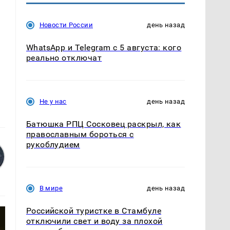
Новости России
день назад
WhatsApp и Telegram с 5 августа: кого
реально отключат
Не у нас
день назад
Батюшка РПЦ Сосковец раскрыл, как
православным бороться с
рукоблудием
В мире
день назад
Российской туристке в Стамбуле
отключили свет и воду за плохой