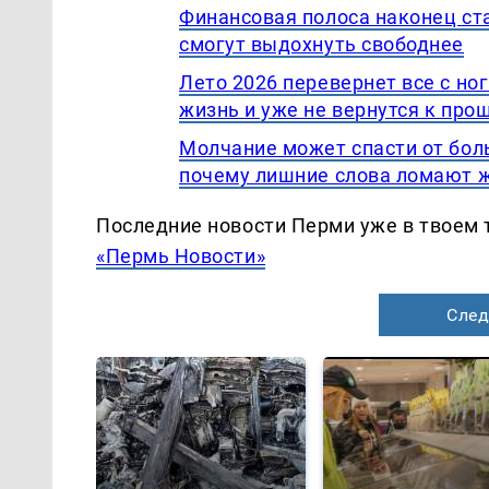
Финансовая полоса наконец ста
смогут выдохнуть свободнее
Лето 2026 перевернет все с ног
жизнь и уже не вернутся к про
Молчание может спасти от бол
почему лишние слова ломают 
Последние новости Перми уже в твоем 
«Пермь Новости»
След