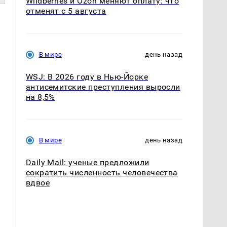
Wildberries и Ozon меняют оплату: что
отменят с 5 августа
В мире
день назад
WSJ: В 2026 году в Нью-Йорке
антисемитские преступления выросли
на 8,5%
В мире
день назад
Daily Mail: ученые предложили
сократить численность человечества
вдвое