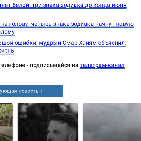
нет белой: три знака зодиака до конца июня
 на голову: четыре знака зодиака начнут новую
шлому
ьшой ошибки: мудрый Омар Хайям объяснил,
жизнь
телефоне - подписывайся на
телеграм-канал
ующая новость ↓