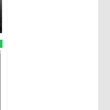
Таких событий не
В магазинах России
было с 1945: чего
ажиотаж из-за этого
ждать всем нам?
продукта: что купить?