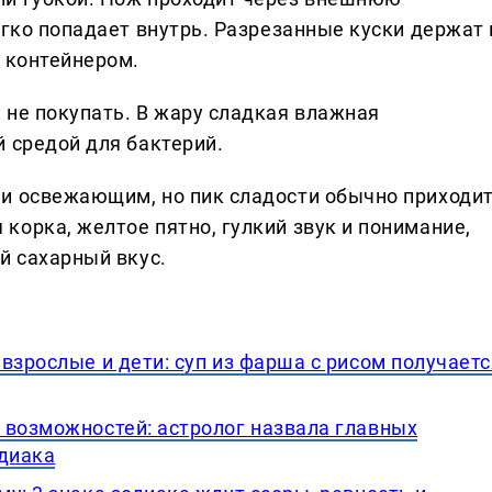
егко попадает внутрь. Разрезанные куски держат 
и контейнером.
 не покупать. В жару сладкая влажная
 средой для бактерий.
и освежающим, но пик сладости обычно приходи
корка, желтое пятно, гулкий звук и понимание,
й сахарный вкус.
взрослые и дети: суп из фарша с рисом получаетс
 возможностей: астролог назвала главных
одиака