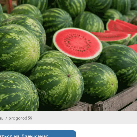
ны / progorod59
ться на Дзен.канал