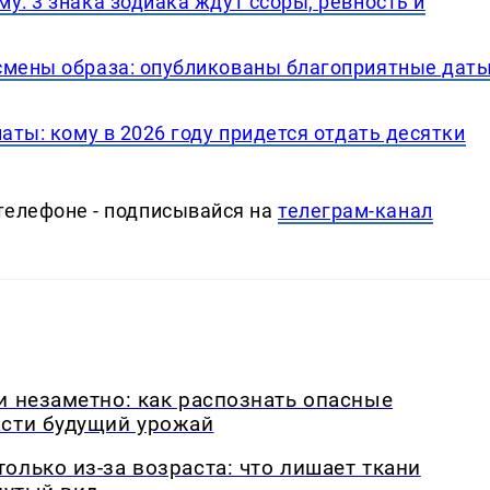
у: 3 знака зодиака ждут ссоры, ревность и
смены образа: опубликованы благоприятные дат
аты: кому в 2026 году придется отдать десятки
телефоне - подписывайся на
телеграм-канал
и незаметно: как распознать опасные
асти будущий урожай
олько из-за возраста: что лишает ткани