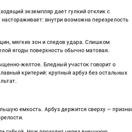
дходящий экземпляр дает гулкий отклик с
о настораживает: внутри возможна перезрелость
щин, мягких зон и следов удара. Слишком
елой ягоды поверхность обычно матовая.
ыщенно-желтое. Бледный участок говорит о
главный критерий: крупный арбуз без остальных
льтат.
льшую емкость. Арбуз держится сверху — призна
зрелости.
ли губкой. Нож проходит через внешнюю