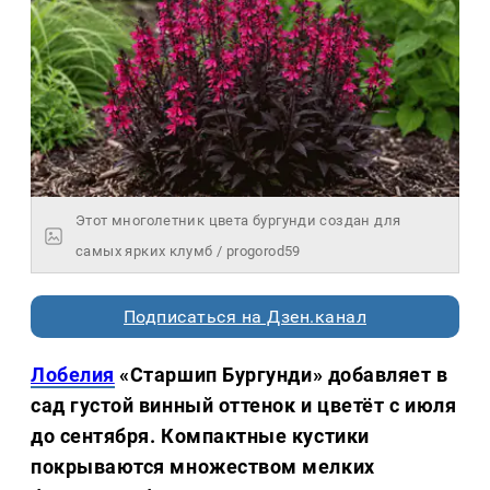
Этот многолетник цвета бургунди создан для
самых ярких клумб / progorod59
Подписаться на Дзен.канал
Лобелия
«Старшип Бургунди» добавляет в
сад густой винный оттенок и цветёт с июля
до сентября. Компактные кустики
покрываются множеством мелких