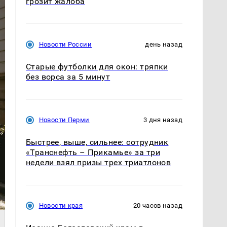
грозит жалоба
Новости России
день назад
Старые футболки для окон: тряпки
без ворса за 5 минут
Новости Перми
3 дня назад
Быстрее, выше, сильнее: сотрудник
«Транснефть – Прикамье» за три
недели взял призы трех триатлонов
Новости края
20 часов назад