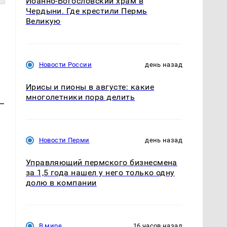
Иоанно-Богословский храм в
Чердыни. Где крестили Пермь
Великую
Новости России
день назад
Ирисы и пионы в августе: какие
многолетники пора делить
—
Новости Перми
день назад
Управляющий пермского бизнесмена
за 1,5 года нашел у него только одну
долю в компании
а
В мире
16 часов назад