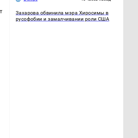
т
Захарова обвинила мэра Хиросимы в
русофобии и замалчивании роли США