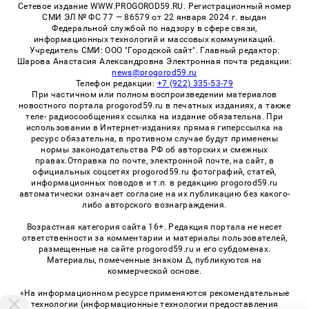
Сетевое издание WWW.PROGOROD59.RU. Регистрационный номер
СМИ ЭЛ № ФС 77 — 86579 от 22 января 2024 г. выдан
Федеральной службой по надзору в сфере связи,
информационных технологий и массовых коммуникаций.
Учредитель СМИ: ООО "Городской сайт". Главный редактор:
Шарова Анастасия Александровна Электронная почта редакции:
news@progorod59.ru
Телефон редакции:
+7 (922) 335-53-79
При частичном или полном воспроизведении материалов
новостного портала progorod59.ru в печатных изданиях, а также
теле- радиосообщениях ссылка на издание обязательна. При
использовании в Интернет-изданиях прямая гиперссылка на
ресурс обязательна, в противном случае будут применены
нормы законодательства РФ об авторских и смежных
правах.Отправка по почте, электронной почте, на сайт, в
официальных соцсетях progorod59.ru фотографий, статей,
информационных поводов и т.п. в редакцию progorod59.ru
автоматически означает согласие на их публикацию без какого-
либо авторского вознаграждения.
Возрастная категория сайта 16+. Редакция портала не несет
ответственности за комментарии и материалы пользователей,
размещенные на сайте progorod59.ru и его субдоменах.
Материалы, помеченные знаком Δ, публикуются на
коммерческой основе.
«На информационном ресурсе применяются рекомендательные
технологии (информационные технологии предоставления