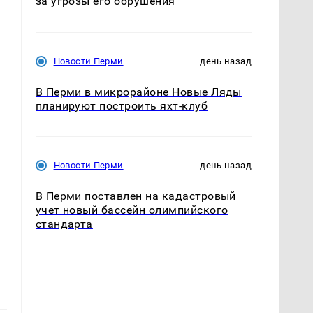
за угрозы его обрушения
Новости Перми
день назад
В Перми в микрорайоне Новые Ляды
планируют построить яхт-клуб
Новости Перми
день назад
В Перми поставлен на кадастровый
учет новый бассейн олимпийского
стандарта