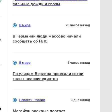
сильные дожди и грозы
В мире
20 часов назад
В Германии люди массово начали
в
сообщать об НЛО
В мире
6 часов назад
т
По улицам Берлина проехали сотни
голых велосипедистов
Новости России
3 дня назад
й
МегаФон раскрыл портрет