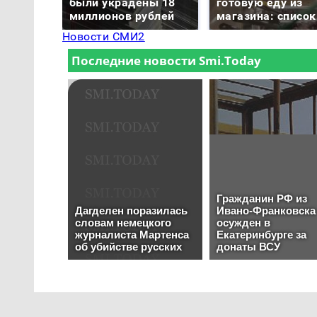
были украдены 18
готовую еду из
миллионов рублей
магазина: список
Новости СМИ2