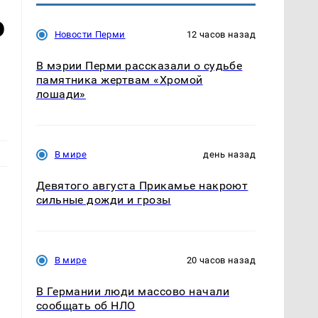
ю
Новости Перми
12 часов назад
В мэрии Перми рассказали о судьбе
памятника жертвам «Хромой
лошади»
В мире
день назад
Девятого августа Прикамье накроют
сильные дожди и грозы
В мире
20 часов назад
В Германии люди массово начали
сообщать об НЛО