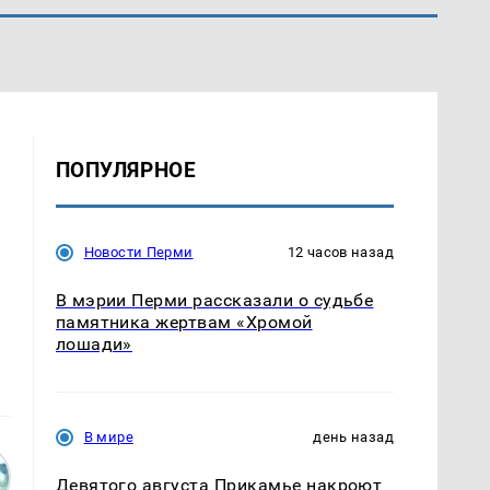
ПОПУЛЯРНОЕ
Новости Перми
12 часов назад
В мэрии Перми рассказали о судьбе
памятника жертвам «Хромой
лошади»
В мире
день назад
Девятого августа Прикамье накроют