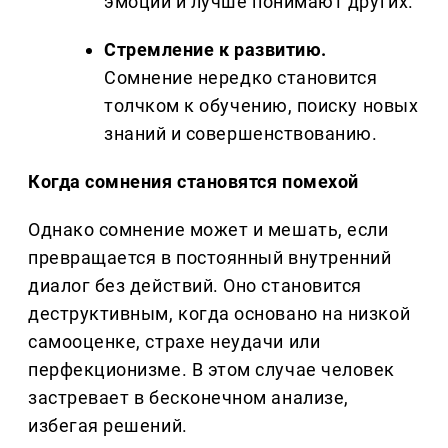
эмоций и лучше понимают других.
Стремление к развитию.
Сомнение нередко становится
толчком к обучению, поиску новых
знаний и совершенствованию.
Когда сомнения становятся помехой
Однако сомнение может и мешать, если
превращается в постоянный внутренний
диалог без действий. Оно становится
деструктивным, когда основано на низкой
самооценке, страхе неудачи или
перфекционизме. В этом случае человек
застревает в бесконечном анализе,
избегая решений.