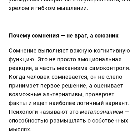
зрелом и гибком мышлении.
Почему сомнения — не враг, а союзник
Сомнение выполняет важную когнитивную
функцию. Это не просто эмоциональная
реакция, а часть механизма самоконтроля.
Когда человек сомневается, он не слепо
принимает первое решение, а оценивает
возможные альтернативы, проверяет
факты и ищет наиболее логичный вариант.
Психологи называют это
метапознанием
—
способностью размышлять о собственных
мыслях.