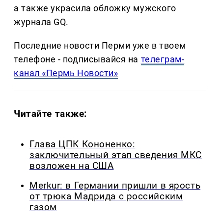
а также украсила обложку мужского
журнала GQ.
Последние новости Перми уже в твоем
телефоне - подписывайся на
телеграм-
канал «Пермь Новости»
Читайте также:
Глава ЦПК Кононенко:
заключительный этап сведения МКС
возложен на США
Merkur: в Германии пришли в ярость
от трюка Мадрида с российским
газом