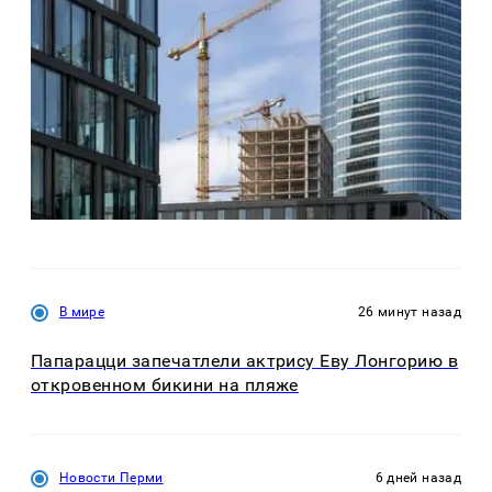
В мире
26 минут назад
Папарацци запечатлели актрису Еву Лонгорию в
откровенном бикини на пляже
Новости Перми
6 дней назад