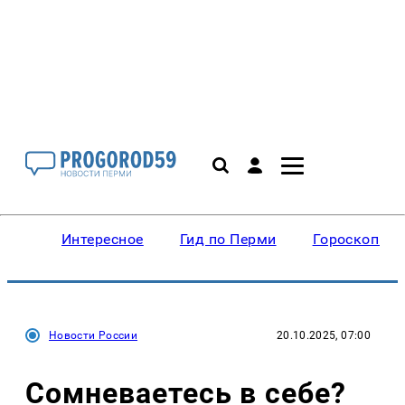
Интересное
Гид по Перми
Гороскопы
Новости России
20.10.2025, 07:00
Сомневаетесь в себе?