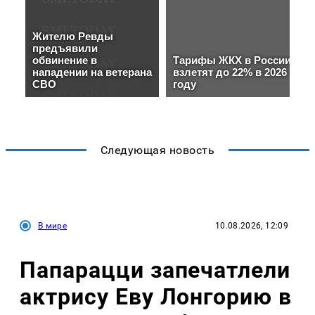
Следующая новость
В мире
10.08.2026, 12:09
Папарацци запечатлели
актрису Еву Лонгорию в