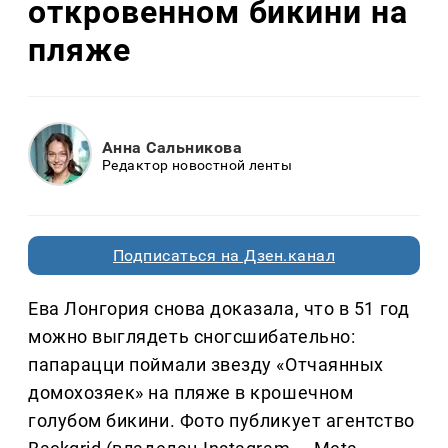
откровенном бикини на
пляже
Анна Сальникова
Редактор новостной ленты
Подписаться на Дзен.канал
Ева Лонгория снова доказала, что в 51 год
можно выглядеть сногсшибательно:
папарацци поймали звезду «Отчаянных
домохозяек» на пляже в крошечном
голубом бикини. Фото публикует агентство