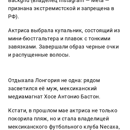
Backgrid (владелец Instagram — Meta —
признана экстремистской и запрещена в
РФ).
Актриса выбрала купальник, состоящий из
мини-бюстгальтера и плавок с тонкими
завязками. Завершали образ черные очки
и распущенные волосы.
Отдыхала Лонгория не одна: рядом
засветился её муж, мексиканский
медиамагнат Хосе Антонио Бастон.
Кстати, в прошлом мае актриса не только
покорила пляж, но и стала владелицей
мексиканского футбольного клуба Necaxa,