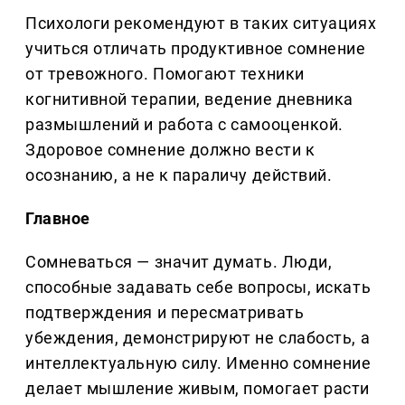
Психологи рекомендуют в таких ситуациях
учиться отличать продуктивное сомнение
от тревожного. Помогают техники
когнитивной терапии, ведение дневника
размышлений и работа с самооценкой.
Здоровое сомнение должно вести к
осознанию, а не к параличу действий.
Главное
Сомневаться — значит думать. Люди,
способные задавать себе вопросы, искать
подтверждения и пересматривать
убеждения, демонстрируют не слабость, а
интеллектуальную силу. Именно сомнение
делает мышление живым, помогает расти