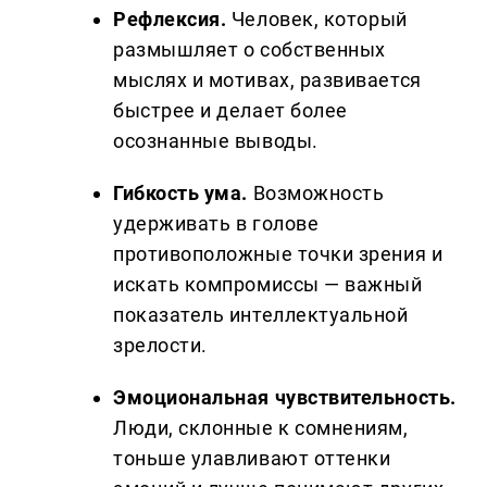
Рефлексия.
Человек, который
размышляет о собственных
мыслях и мотивах, развивается
быстрее и делает более
осознанные выводы.
Гибкость ума.
Возможность
удерживать в голове
противоположные точки зрения и
искать компромиссы — важный
показатель интеллектуальной
зрелости.
Эмоциональная чувствительность.
Люди, склонные к сомнениям,
тоньше улавливают оттенки