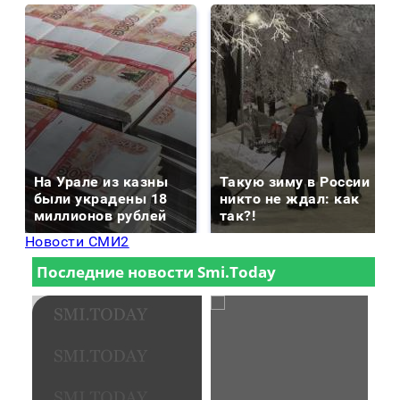
На Урале из казны
Такую зиму в России
были украдены 18
никто не ждал: как
миллионов рублей
так?!
Новости СМИ2