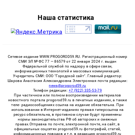
Наша статистика
Сетевое издание WWW.PROGOROD59.RU. Регистрационный номер
СМИ ЭЛ № ФС 77 — 86579 от 22 января 2024 г. выдан
Федеральной службой по надзору в сфере связи,
информационных технологий и массовых коммуникаций.
Учредитель СМИ: ООО "Городской сайт". Главный редактор:
Шарова Анастасия Александровна Электронная почта редакции:
news@progorod59.ru
Телефон редакции:
+7 (922) 335-53-79
При частичном или полном воспроизведении материалов
новостного портала progorod59.ru в печатных изданиях, а также
теле- радиосообщениях ссылка на издание обязательна. При
использовании в Интернет-изданиях прямая гиперссылка на
ресурс обязательна, в противном случае будут применены
нормы законодательства РФ об авторских и смежных
правах.Отправка по почте, электронной почте, на сайт, в
официальных соцсетях progorod59.ru фотографий, статей,
информационных поводов и т.п. в редакцию progorod59.ru