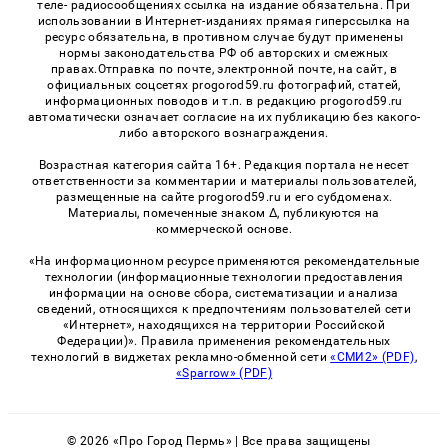
теле- радиосообщениях ссылка на издание обязательна. При
использовании в Интернет-изданиях прямая гиперссылка на
ресурс обязательна, в противном случае будут применены
нормы законодательства РФ об авторских и смежных
правах.Отправка по почте, электронной почте, на сайт, в
официальных соцсетях progorod59.ru фотографий, статей,
информационных поводов и т.п. в редакцию progorod59.ru
автоматически означает согласие на их публикацию без какого-
либо авторского вознаграждения.
Возрастная категория сайта 16+. Редакция портала не несет
ответственности за комментарии и материалы пользователей,
размещенные на сайте progorod59.ru и его субдоменах.
Материалы, помеченные знаком Δ, публикуются на
коммерческой основе.
«На информационном ресурсе применяются рекомендательные
технологии (информационные технологии предоставления
информации на основе сбора, систематизации и анализа
сведений, относящихся к предпочтениям пользователей сети
«Интернет», находящихся на территории Российской
Федерации)». Правила применения рекомендательных
технологий в виджетах рекламно-обменной сети
«СМИ2» (PDF)
,
«Sparrow» (PDF)
© 2026 «Про Город Пермь» | Все права защищены