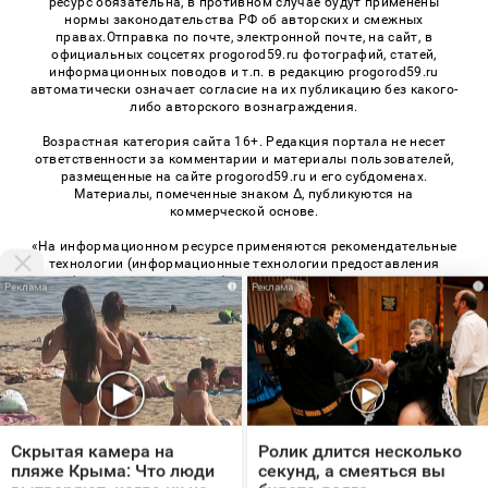
ресурс обязательна, в противном случае будут применены
нормы законодательства РФ об авторских и смежных
правах.Отправка по почте, электронной почте, на сайт, в
официальных соцсетях progorod59.ru фотографий, статей,
информационных поводов и т.п. в редакцию progorod59.ru
автоматически означает согласие на их публикацию без какого-
либо авторского вознаграждения.
Возрастная категория сайта 16+. Редакция портала не несет
ответственности за комментарии и материалы пользователей,
размещенные на сайте progorod59.ru и его субдоменах.
Материалы, помеченные знаком Δ, публикуются на
коммерческой основе.
«На информационном ресурсе применяются рекомендательные
технологии (информационные технологии предоставления
информации на основе сбора, систематизации и анализа
i
i
сведений, относящихся к предпочтениям пользователей сети
«Интернет», находящихся на территории Российской
Федерации)». Правила применения рекомендательных
технологий в виджетах рекламно-обменной сети
«СМИ2» (PDF)
,
«Sparrow» (PDF)
© 2026 «Про Город Пермь» | Все права защищены
Скрытая камера на
Ролик длится несколько
Возрастная категория сайта 16+
пляже Крыма: Что люди
секунд, а смеяться вы