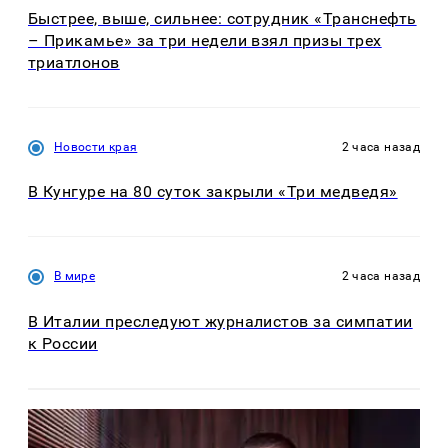
Быстрее, выше, сильнее: сотрудник «Транснефть
– Прикамье» за три недели взял призы трех
триатлонов
Новости края
2 часа назад
В Кунгуре на 80 суток закрыли «Три медведя»
В мире
2 часа назад
В Италии преследуют журналистов за симпатии
к России