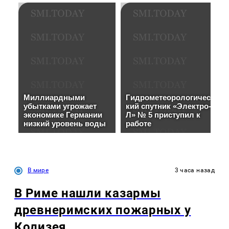
В мире
3 часа назад
В Риме нашли казармы
древнеримских пожарных у
Колизея