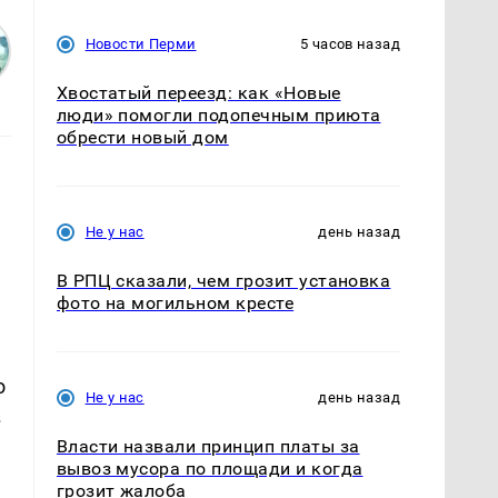
Новости Перми
5 часов назад
Хвостатый переезд: как «Новые
люди» помогли подопечным приюта
обрести новый дом
Не у нас
день назад
В РПЦ сказали, чем грозит установка
фото на могильном кресте
о
Не у нас
день назад
з
Власти назвали принцип платы за
вывоз мусора по площади и когда
грозит жалоба