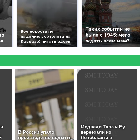
Таких событий не
Все новости по
во
было с 1945: чего
падению вертолета на
ра
ждать всем нам?
Кавказе: читать здесь