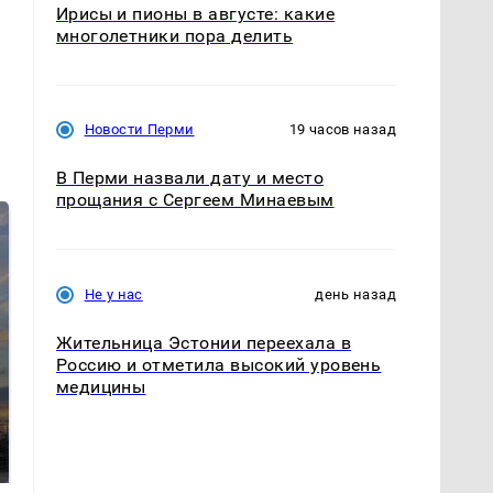
Ирисы и пионы в августе: какие
многолетники пора делить
Новости Перми
19 часов назад
В Перми назвали дату и место
прощания с Сергеем Минаевым
Не у нас
день назад
Жительница Эстонии переехала в
Россию и отметила высокий уровень
медицины
СМИ: В Химках на
полицейскую
В магазинах России
машину напали и
ажиотаж из-за этого
подожгли.
продукта: что купить?