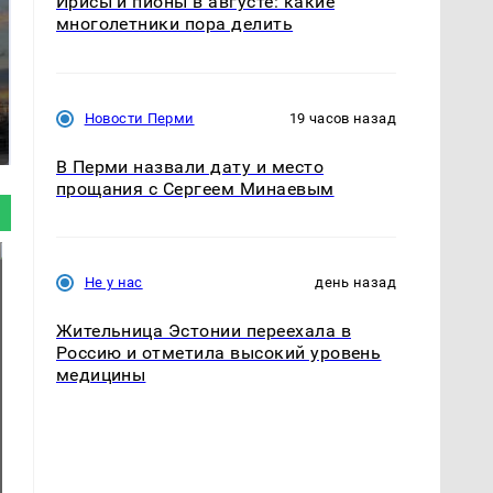
Ирисы и пионы в августе: какие
многолетники пора делить
СМИ: В Химках на
полицейскую
В магазинах России
Новости Перми
19 часов назад
машину напали и
ажиотаж из-за этого
подожгли.
продукта: что купить?
В Перми назвали дату и место
прощания с Сергеем Минаевым
Не у нас
день назад
Жительница Эстонии переехала в
Россию и отметила высокий уровень
медицины