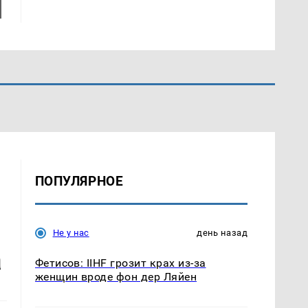
ПОПУЛЯРНОЕ
Не у нас
день назад
а
Фетисов: IIHF грозит крах из-за
женщин вроде фон дер Ляйен