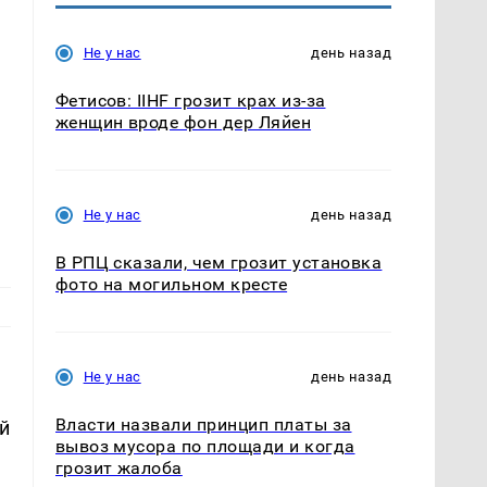
Не у нас
день назад
Фетисов: IIHF грозит крах из-за
женщин вроде фон дер Ляйен
Не у нас
день назад
В РПЦ сказали, чем грозит установка
фото на могильном кресте
Не у нас
день назад
Власти назвали принцип платы за
й
вывоз мусора по площади и когда
грозит жалоба