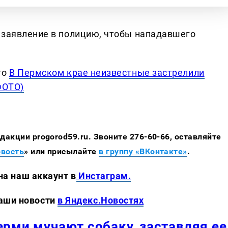
 заявление в полицию, чтобы нападавшего
то
В Пермском крае неизвестные застрелили
ФОТО)
акции progorod59.ru. Звоните 276-60-66, оставляйте
овость
» или присылайте
в группу «ВКонтакте»
.
 аккаунт в
Инстаграм.
 новости
в Яндекс.Новостях
ерми мучают собаку, заставляя ее