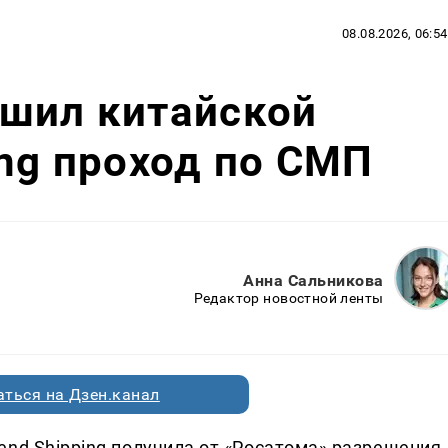
08.08.2026, 06:54
ешил китайской
ing проход по СМП
Анна Сальникова
Редактор новостной ленты
ться на Дзен.канал
end Shipping получила от «Росатома» разрешения