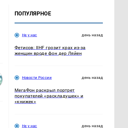
ПОПУЛЯРНОЕ
Не у нас
день назад
Фетисов: IIHF грозит крах из-за
женщин вроде фон дер Ляйен
Новости России
день назад
МегаФон раскрыл портрет
покупателей «раскладушек» и
«книжек»
Не у нас
день назад