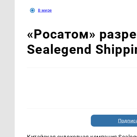
В мире
«Росатом» разр
Sealegend Shipp
Подписа
Китайская судоходная компания Sealeg