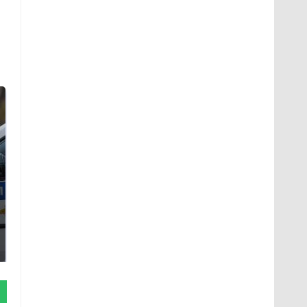
Где будет встреча
Такую зиму в России
президентов США и
никто не ждал: как
России: Европа?
так?!