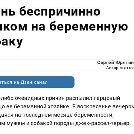
ень беспричинно
иком на беременную
баку
Сергей Юрятин
Автор статьи
ться на Дзен.канал
х-либо очевидных причин распылил перцовый
ицо ее беременной хозяйке. В воскресенье вечером
щаяся на последнем месяце беременности,
оим мужем и собакой породы джек-рассел-терьер.