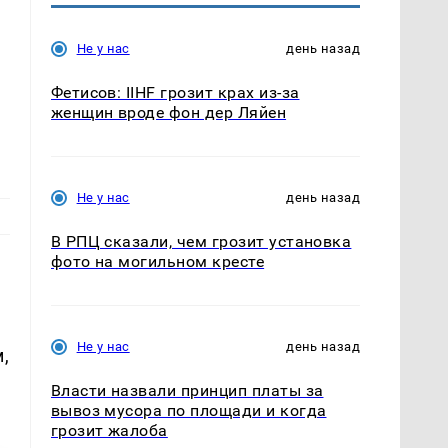
Не у нас
день назад
Фетисов: IIHF грозит крах из-за
женщин вроде фон дер Ляйен
Не у нас
день назад
В РПЦ сказали, чем грозит установка
фото на могильном кресте
Не у нас
день назад
,
Власти назвали принцип платы за
вывоз мусора по площади и когда
грозит жалоба