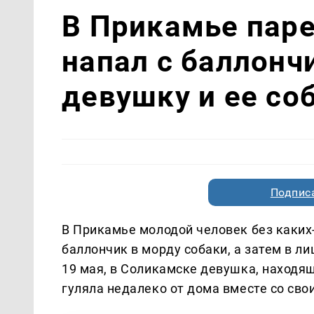
В Прикамье пар
напал с баллонч
девушку и ее со
Подписа
В Прикамье молодой человек без каки
баллончик в морду собаки, а затем в л
19 мая, в Соликамске девушка, находя
гуляла недалеко от дома вместе cо св