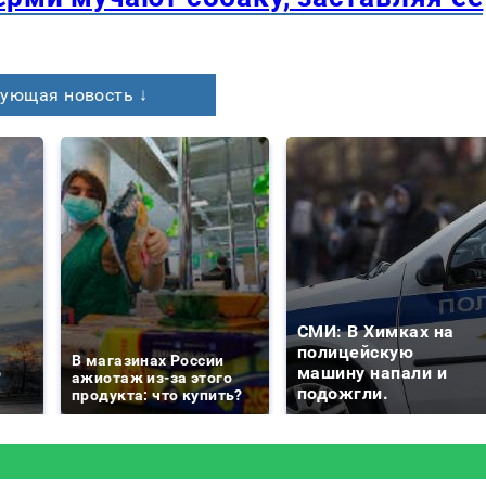
ующая новость ↓
СМИ: В Химках на
е
полицейскую
В магазинах России
о
машину напали и
ажиотаж из-за этого
подожгли.
продукта: что купить?