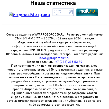
Наша статистика
Сетевое издание WWW.PROGOROD59.RU. Регистрационный номер
СМИ ЭЛ № ФС 77 — 86579 от 22 января 2024 г. выдан
Федеральной службой по надзору в сфере связи,
информационных технологий и массовых коммуникаций.
Учредитель СМИ: ООО "Городской сайт". Главный редактор:
Шарова Анастасия Александровна Электронная почта редакции:
news@progorod59.ru
Телефон редакции:
+7 (922) 335-53-79
При частичном или полном воспроизведении материалов
новостного портала progorod59.ru в печатных изданиях, а также
теле- радиосообщениях ссылка на издание обязательна. При
использовании в Интернет-изданиях прямая гиперссылка на
ресурс обязательна, в противном случае будут применены
нормы законодательства РФ об авторских и смежных
правах.Отправка по почте, электронной почте, на сайт, в
официальных соцсетях progorod59.ru фотографий, статей,
информационных поводов и т.п. в редакцию progorod59.ru
автоматически означает согласие на их публикацию без какого-
либо авторского вознаграждения.