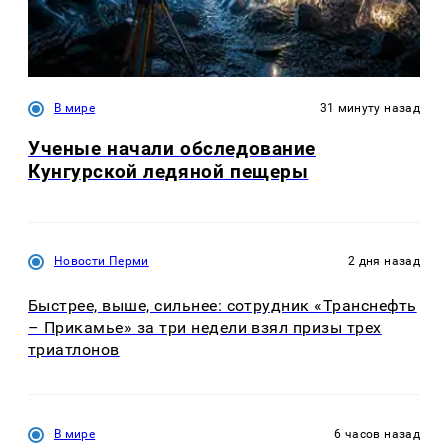
В мире
31 минуту назад
Ученые начали обследование
Кунгурской ледяной пещеры
Новости Перми
2 дня назад
Быстрее, выше, сильнее: сотрудник «Транснефть
– Прикамье» за три недели взял призы трех
триатлонов
В мире
6 часов назад