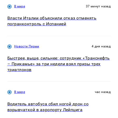
В мире
37 минут назад
Власти Италии объяснили отказ отменять
погранконтроль с Испанией
Новости Перми
4 дня назад
Быстрее, выше, сильнее: сотрудник «Транснефть
– Прикамье» за три недели взял призы трех
триатлонов
В мире
час назад
Водитель автобуса сбил ногой дрон со
взрывчаткой в аэропорту Лейпцига