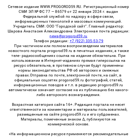
Сетевое издание WWW.PROGOROD59.RU. Регистрационный номер
СМИ ЭЛ № ФС 77 — 86579 от 22 января 2024 г. выдан
Федеральной службой по надзору в сфере связи,
информационных технологий и массовых коммуникаций.
Учредитель СМИ: ООО "Городской сайт". Главный редактор:
Шарова Анастасия Александровна Электронная почта редакции:
news@progorod59.ru
Телефон редакции:
+7 (922) 335-53-79
При частичном или полном воспроизведении материалов
новостного портала progorod59.ru в печатных изданиях, а также
теле- радиосообщениях ссылка на издание обязательна. При
использовании в Интернет-изданиях прямая гиперссылка на
ресурс обязательна, в противном случае будут применены
нормы законодательства РФ об авторских и смежных
правах.Отправка по почте, электронной почте, на сайт, в
официальных соцсетях progorod59.ru фотографий, статей,
информационных поводов и т.п. в редакцию progorod59.ru
автоматически означает согласие на их публикацию без какого-
либо авторского вознаграждения.
Возрастная категория сайта 16+. Редакция портала не несет
ответственности за комментарии и материалы пользователей,
размещенные на сайте progorod59.ru и его субдоменах.
Материалы, помеченные знаком Δ, публикуются на
коммерческой основе.
«На информационном ресурсе применяются рекомендательные