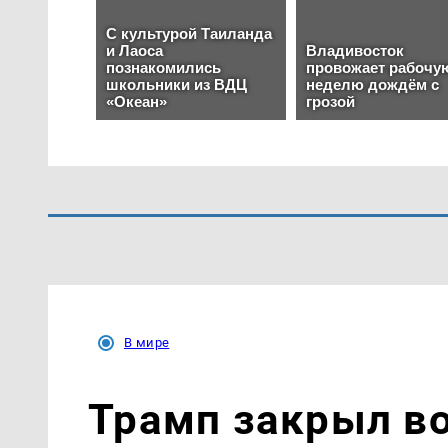
В мире
Трамп закрыл в