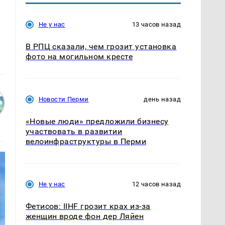
Не у нас
13 часов назад
В РПЦ сказали, чем грозит установка
фото на могильном кресте
Новости Перми
день назад
«Новые люди» предложили бизнесу
участвовать в развитии
велоинфраструктуры в Перми
Не у нас
12 часов назад
Фетисов: IIHF грозит крах из-за
женщин вроде фон дер Ляйен