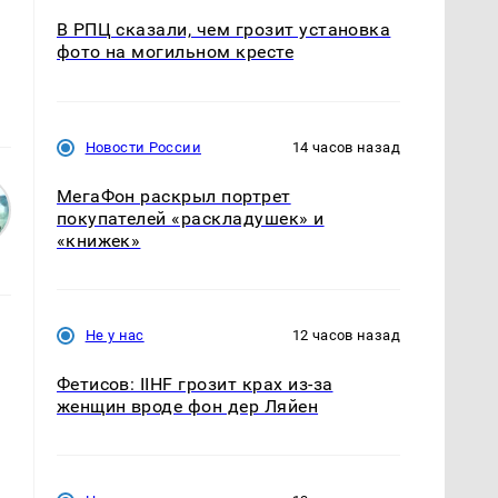
В РПЦ сказали, чем грозит установка
фото на могильном кресте
Новости России
14 часов назад
МегаФон раскрыл портрет
покупателей «раскладушек» и
«книжек»
Не у нас
12 часов назад
Фетисов: IIHF грозит крах из-за
женщин вроде фон дер Ляйен