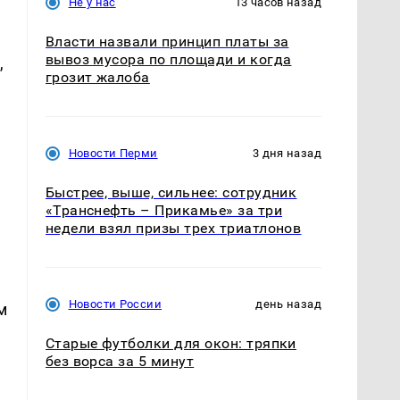
Не у нас
13 часов назад
Власти назвали принцип платы за
вывоз мусора по площади и когда
,
грозит жалоба
Новости Перми
3 дня назад
Быстрее, выше, сильнее: сотрудник
«Транснефть – Прикамье» за три
недели взял призы трех триатлонов
Новости России
день назад
м
Старые футболки для окон: тряпки
без ворса за 5 минут