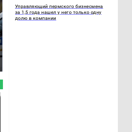
Управляющий пермского бизнесмена
за 1,5 года нашел у него только одну
долю в компании
Где будет встреча
На Урале из казны
президентов США и
были украдены 18
России: Европа?
миллионов рублей