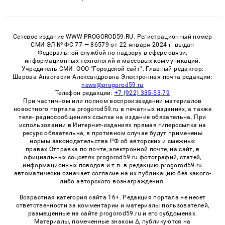
Сетевое издание WWW.PROGOROD59.RU. Регистрационный номер
СМИ ЭЛ № ФС 77 — 86579 от 22 января 2024 г. выдан
Федеральной службой по надзору в сфере связи,
информационных технологий и массовых коммуникаций.
Учредитель СМИ: ООО "Городской сайт". Главный редактор:
Шарова Анастасия Александровна Электронная почта редакции:
news@progorod59.ru
Телефон редакции:
+7 (922) 335-53-79
При частичном или полном воспроизведении материалов
новостного портала progorod59.ru в печатных изданиях, а также
теле- радиосообщениях ссылка на издание обязательна. При
использовании в Интернет-изданиях прямая гиперссылка на
ресурс обязательна, в противном случае будут применены
нормы законодательства РФ об авторских и смежных
правах.Отправка по почте, электронной почте, на сайт, в
официальных соцсетях progorod59.ru фотографий, статей,
информационных поводов и т.п. в редакцию progorod59.ru
автоматически означает согласие на их публикацию без какого-
либо авторского вознаграждения.
Возрастная категория сайта 16+. Редакция портала не несет
ответственности за комментарии и материалы пользователей,
размещенные на сайте progorod59.ru и его субдоменах.
Материалы, помеченные знаком Δ, публикуются на