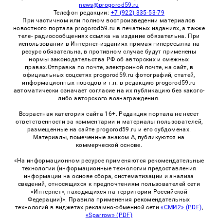
news@progorod59.ru
Телефон редакции:
+7 (922) 335-53-79
При частичном или полном воспроизведении материалов
новостного портала progorod59.ru в печатных изданиях, а также
теле- радиосообщениях ссылка на издание обязательна. При
использовании в Интернет-изданиях прямая гиперссылка на
ресурс обязательна, в противном случае будут применены
нормы законодательства РФ об авторских и смежных
правах.Отправка по почте, электронной почте, на сайт, в
официальных соцсетях progorod59.ru фотографий, статей,
информационных поводов и т.п. в редакцию progorod59.ru
автоматически означает согласие на их публикацию без какого-
либо авторского вознаграждения.
Возрастная категория сайта 16+. Редакция портала не несет
ответственности за комментарии и материалы пользователей,
размещенные на сайте progorod59.ru и его субдоменах.
Материалы, помеченные знаком Δ, публикуются на
коммерческой основе.
«На информационном ресурсе применяются рекомендательные
технологии (информационные технологии предоставления
информации на основе сбора, систематизации и анализа
сведений, относящихся к предпочтениям пользователей сети
«Интернет», находящихся на территории Российской
Федерации)». Правила применения рекомендательных
технологий в виджетах рекламно-обменной сети
«СМИ2» (PDF)
,
«Sparrow» (PDF)