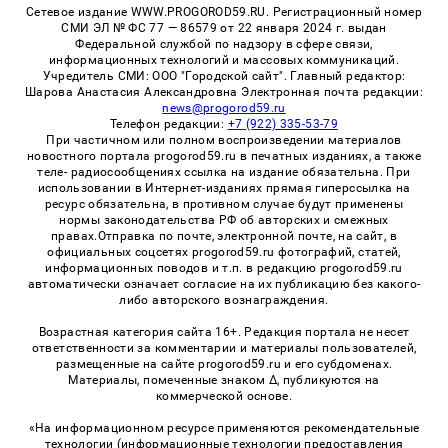
Сетевое издание WWW.PROGOROD59.RU. Регистрационный номер
СМИ ЭЛ № ФС 77 — 86579 от 22 января 2024 г. выдан
Федеральной службой по надзору в сфере связи,
информационных технологий и массовых коммуникаций.
Учредитель СМИ: ООО "Городской сайт". Главный редактор:
Шарова Анастасия Александровна Электронная почта редакции:
news@progorod59.ru
Телефон редакции:
+7 (922) 335-53-79
При частичном или полном воспроизведении материалов
новостного портала progorod59.ru в печатных изданиях, а также
теле- радиосообщениях ссылка на издание обязательна. При
использовании в Интернет-изданиях прямая гиперссылка на
ресурс обязательна, в противном случае будут применены
нормы законодательства РФ об авторских и смежных
правах.Отправка по почте, электронной почте, на сайт, в
официальных соцсетях progorod59.ru фотографий, статей,
информационных поводов и т.п. в редакцию progorod59.ru
автоматически означает согласие на их публикацию без какого-
либо авторского вознаграждения.
Возрастная категория сайта 16+. Редакция портала не несет
ответственности за комментарии и материалы пользователей,
размещенные на сайте progorod59.ru и его субдоменах.
Материалы, помеченные знаком Δ, публикуются на
коммерческой основе.
«На информационном ресурсе применяются рекомендательные
технологии (информационные технологии предоставления