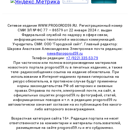
Сетевое издание WWW.PROGOROD59.RU. Регистрационный номер
СМИ ЭЛ № ФС 77 — 86579 от 22 января 2024 г. выдан
Федеральной службой по надзору в сфере связи,
информационных технологий и массовых коммуникаций.
Учредитель СМИ: ООО "Городской сайт". Главный редактор:
Шарова Анастасия Александровна Электронная почта редакции:
news@progorod59.ru
Телефон редакции:
+7 (922) 335-53-79
При частичном или полном воспроизведении материалов
новостного портала progorod59.ru в печатных изданиях, а также
теле- радиосообщениях ссылка на издание обязательна. При
использовании в Интернет-изданиях прямая гиперссылка на
ресурс обязательна, в противном случае будут применены
нормы законодательства РФ об авторских и смежных
правах.Отправка по почте, электронной почте, на сайт, в
официальных соцсетях progorod59.ru фотографий, статей,
информационных поводов и т.п. в редакцию progorod59.ru
автоматически означает согласие на их публикацию без какого-
либо авторского вознаграждения.
Возрастная категория сайта 16+. Редакция портала не несет
ответственности за комментарии и материалы пользователей,
размещенные на сайте progorod59.ru и его субдоменах.