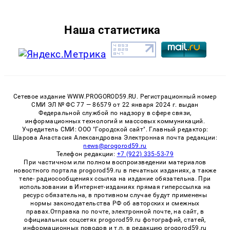
Наша статистика
Сетевое издание WWW.PROGOROD59.RU. Регистрационный номер
СМИ ЭЛ № ФС 77 — 86579 от 22 января 2024 г. выдан
Федеральной службой по надзору в сфере связи,
информационных технологий и массовых коммуникаций.
Учредитель СМИ: ООО "Городской сайт". Главный редактор:
Шарова Анастасия Александровна Электронная почта редакции:
news@progorod59.ru
Телефон редакции:
+7 (922) 335-53-79
При частичном или полном воспроизведении материалов
новостного портала progorod59.ru в печатных изданиях, а также
теле- радиосообщениях ссылка на издание обязательна. При
использовании в Интернет-изданиях прямая гиперссылка на
ресурс обязательна, в противном случае будут применены
нормы законодательства РФ об авторских и смежных
правах.Отправка по почте, электронной почте, на сайт, в
официальных соцсетях progorod59.ru фотографий, статей,
информационных поводов и т.п. в редакцию progorod59.ru