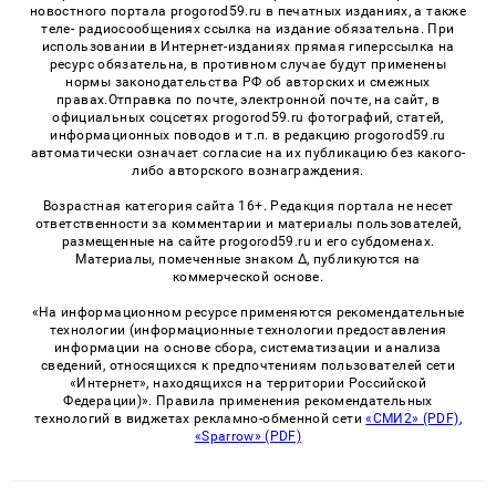
новостного портала progorod59.ru в печатных изданиях, а также
теле- радиосообщениях ссылка на издание обязательна. При
использовании в Интернет-изданиях прямая гиперссылка на
ресурс обязательна, в противном случае будут применены
нормы законодательства РФ об авторских и смежных
правах.Отправка по почте, электронной почте, на сайт, в
официальных соцсетях progorod59.ru фотографий, статей,
информационных поводов и т.п. в редакцию progorod59.ru
автоматически означает согласие на их публикацию без какого-
либо авторского вознаграждения.
Возрастная категория сайта 16+. Редакция портала не несет
ответственности за комментарии и материалы пользователей,
размещенные на сайте progorod59.ru и его субдоменах.
Материалы, помеченные знаком Δ, публикуются на
коммерческой основе.
«На информационном ресурсе применяются рекомендательные
технологии (информационные технологии предоставления
информации на основе сбора, систематизации и анализа
сведений, относящихся к предпочтениям пользователей сети
«Интернет», находящихся на территории Российской
Федерации)». Правила применения рекомендательных
технологий в виджетах рекламно-обменной сети
«СМИ2» (PDF)
,
«Sparrow» (PDF)