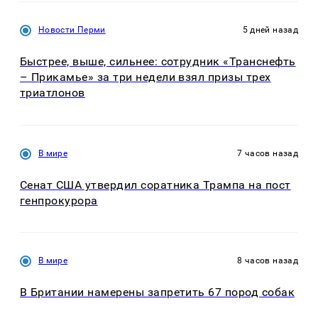
Новости Перми
5 дней назад
Быстрее, выше, сильнее: сотрудник «Транснефть
– Прикамье» за три недели взял призы трех
триатлонов
В мире
7 часов назад
Сенат США утвердил соратника Трампа на пост
генпрокурора
В мире
8 часов назад
В Британии намерены запретить 67 пород собак