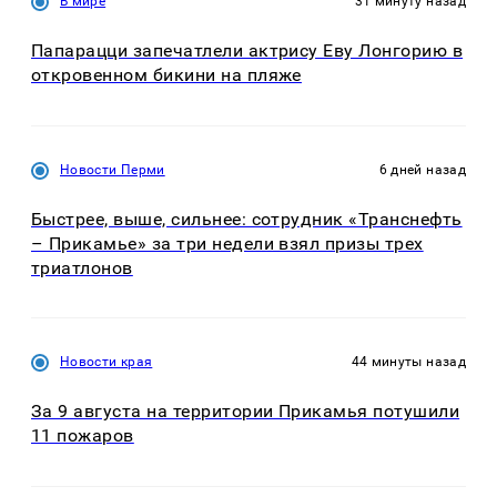
В мире
31 минуту назад
Папарацци запечатлели актрису Еву Лонгорию в
откровенном бикини на пляже
Новости Перми
6 дней назад
Быстрее, выше, сильнее: сотрудник «Транснефть
– Прикамье» за три недели взял призы трех
триатлонов
Новости края
44 минуты назад
За 9 августа на территории Прикамья потушили
11 пожаров