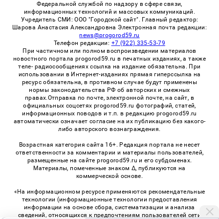
Федеральной службой по надзору в сфере связи,
информационных технологий и массовых коммуникаций.
Учредитель СМИ: ООО "Городской сайт". Главный редактор:
Шарова Анастасия Александровна Электронная почта редакции:
news@progorod59.ru
Телефон редакции:
+7 (922) 335-53-79
При частичном или полном воспроизведении материалов
новостного портала progorod59.ru в печатных изданиях, а также
теле- радиосообщениях ссылка на издание обязательна. При
использовании в Интернет-изданиях прямая гиперссылка на
ресурс обязательна, в противном случае будут применены
нормы законодательства РФ об авторских и смежных
правах.Отправка по почте, электронной почте, на сайт, в
официальных соцсетях progorod59.ru фотографий, статей,
информационных поводов и т.п. в редакцию progorod59.ru
автоматически означает согласие на их публикацию без какого-
либо авторского вознаграждения.
Возрастная категория сайта 16+. Редакция портала не несет
ответственности за комментарии и материалы пользователей,
размещенные на сайте progorod59.ru и его субдоменах.
Материалы, помеченные знаком Δ, публикуются на
коммерческой основе.
«На информационном ресурсе применяются рекомендательные
технологии (информационные технологии предоставления
информации на основе сбора, систематизации и анализа
сведений, относящихся к предпочтениям пользователей сети