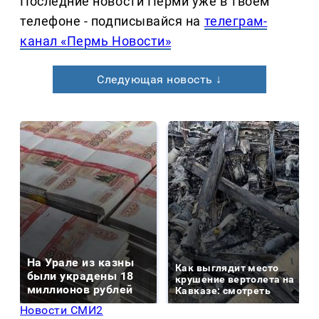
Последние новости Перми уже в твоем
телефоне - подписывайся на
телеграм-
канал «Пермь Новости»
Следующая новость ↓
На Урале из казны
Как выглядит место
были украдены 18
крушение вертолета на
миллионов рублей
Кавказе: смотреть
Новости СМИ2