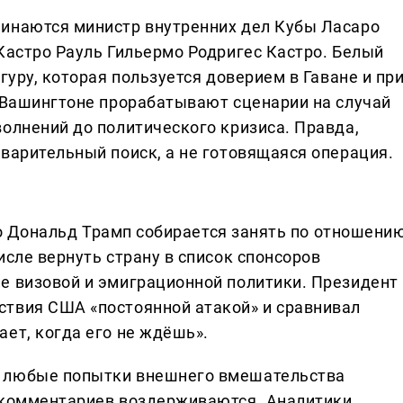
минаются министр внутренних дел Кубы Ласаро
Кастро Рауль Гильермо Родригес Кастро. Белый
гуру, которая пользуется доверием в Гаване и пр
В Вашингтоне прорабатывают сценарии на случай
волнений до политического кризиса. Правда,
варительный поиск, а не готовящаяся операция.
что Дональд Трамп собирается занять по отношени
исле вернуть страну в список спонсоров
е визовой и эмиграционной политики. Президент
ствия США «постоянной атакой» и сравнивал
ет, когда его не ждёшь».
: любые попытки внешнего вмешательства
т комментариев воздерживаются. Аналитики