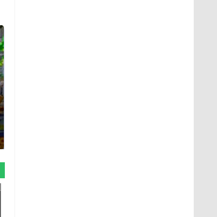
СМИ: В Химках на
полицейскую
Где будет встреча
машину напали и
президентов США и
подожгли.
России: Европа?