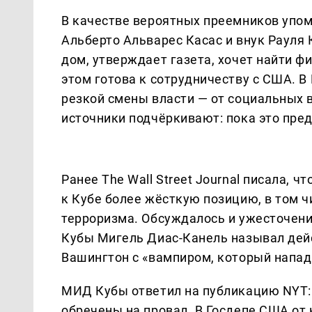
В качестве вероятных преемников упо
Альберто Альварес Касас и внук Рауля 
дом, утверждает газета, хочет найти фи
этом готова к сотрудничеству с США. 
резкой смены власти — от социальных 
источники подчёркивают: пока это пред
Ранее The Wall Street Journal писала, 
к Кубе более жёсткую позицию, в том ч
терроризма. Обсуждалось и ужесточени
Кубы Мигель Диас-Канель называл дей
Вашингтон с «вампиром, который напада
МИД Кубы ответил на публикацию NYT
обречены на провал. В Госдепе США о