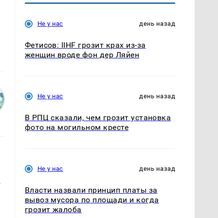
Не у нас
день назад
Фетисов: IIHF грозит крах из-за
женщин вроде фон дер Ляйен
Не у нас
день назад
В РПЦ сказали, чем грозит установка
фото на могильном кресте
Не у нас
день назад
в
Власти назвали принцип платы за
вывоз мусора по площади и когда
грозит жалоба