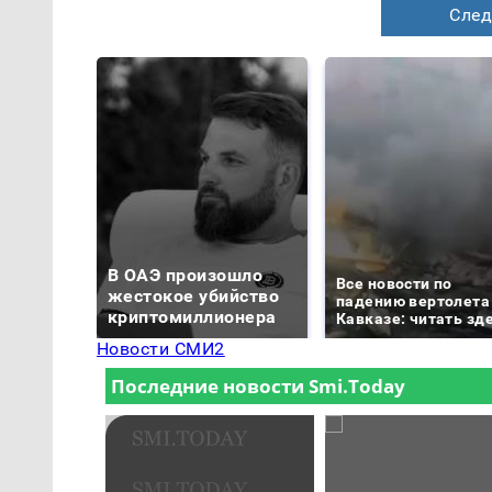
След
В ОАЭ произошло
Все новости по
жестокое убийство
падению вертолета
криптомиллионера
Кавказе: читать зд
Новости СМИ2