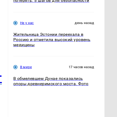
потерять: 5 шагов для безопасности
Не у нас
день назад
Жительница Эстонии переехала в
Россию и отметила высокий уровень
медицины
В мире
17 часов назад
т
В обмелевшем Дунае показались
опоры древнеримского моста. Фото