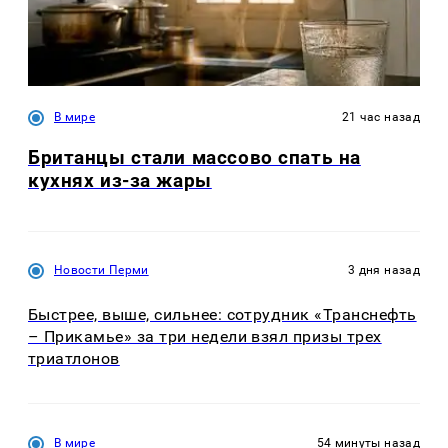
В мире
21 час назад
Британцы стали массово спать на
кухнях из-за жары
Новости Перми
3 дня назад
Быстрее, выше, сильнее: сотрудник «Транснефть
– Прикамье» за три недели взял призы трех
триатлонов
В мире
54 минуты назад