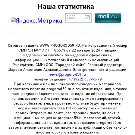
Наша статистика
Сетевое издание WWW.PROGOROD59.RU. Регистрационный номер
СМИ ЭЛ № ФС 77 — 86579 от 22 января 2024 г. выдан
Федеральной службой по надзору в сфере связи,
информационных технологий и массовых коммуникаций.
Учредитель СМИ: ООО "Городской сайт". Главный редактор:
Шарова Анастасия Александровна Электронная почта редакции:
news@progorod59.ru
Телефон редакции:
+7 (922) 335-53-79
При частичном или полном воспроизведении материалов
новостного портала progorod59.ru в печатных изданиях, а также
теле- радиосообщениях ссылка на издание обязательна. При
использовании в Интернет-изданиях прямая гиперссылка на
ресурс обязательна, в противном случае будут применены
нормы законодательства РФ об авторских и смежных
правах.Отправка по почте, электронной почте, на сайт, в
официальных соцсетях progorod59.ru фотографий, статей,
информационных поводов и т.п. в редакцию progorod59.ru
автоматически означает согласие на их публикацию без какого-
либо авторского вознаграждения.