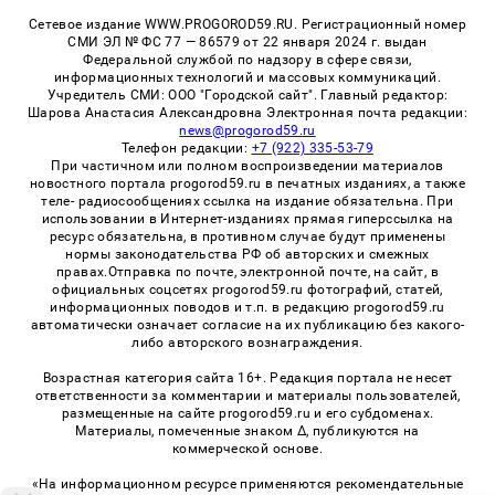
Сетевое издание WWW.PROGOROD59.RU. Регистрационный номер
СМИ ЭЛ № ФС 77 — 86579 от 22 января 2024 г. выдан
Федеральной службой по надзору в сфере связи,
информационных технологий и массовых коммуникаций.
Учредитель СМИ: ООО "Городской сайт". Главный редактор:
Шарова Анастасия Александровна Электронная почта редакции:
news@progorod59.ru
Телефон редакции:
+7 (922) 335-53-79
При частичном или полном воспроизведении материалов
новостного портала progorod59.ru в печатных изданиях, а также
теле- радиосообщениях ссылка на издание обязательна. При
использовании в Интернет-изданиях прямая гиперссылка на
ресурс обязательна, в противном случае будут применены
нормы законодательства РФ об авторских и смежных
правах.Отправка по почте, электронной почте, на сайт, в
официальных соцсетях progorod59.ru фотографий, статей,
информационных поводов и т.п. в редакцию progorod59.ru
автоматически означает согласие на их публикацию без какого-
либо авторского вознаграждения.
Возрастная категория сайта 16+. Редакция портала не несет
ответственности за комментарии и материалы пользователей,
размещенные на сайте progorod59.ru и его субдоменах.
Материалы, помеченные знаком Δ, публикуются на
коммерческой основе.
«На информационном ресурсе применяются рекомендательные