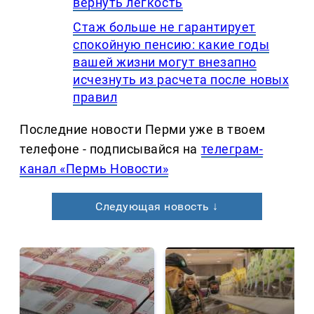
вернуть легкость
Стаж больше не гарантирует
спокойную пенсию: какие годы
вашей жизни могут внезапно
исчезнуть из расчета после новых
правил
Последние новости Перми уже в твоем
телефоне - подписывайся на
телеграм-
канал «Пермь Новости»
Следующая новость ↓