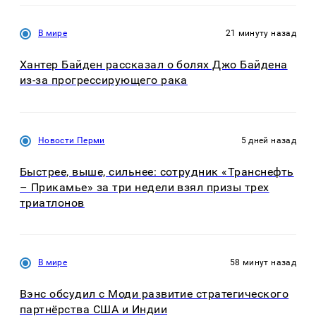
В мире
21 минуту назад
Хантер Байден рассказал о болях Джо Байдена
из-за прогрессирующего рака
Новости Перми
5 дней назад
Быстрее, выше, сильнее: сотрудник «Транснефть
– Прикамье» за три недели взял призы трех
триатлонов
В мире
58 минут назад
Вэнс обсудил с Моди развитие стратегического
партнёрства США и Индии