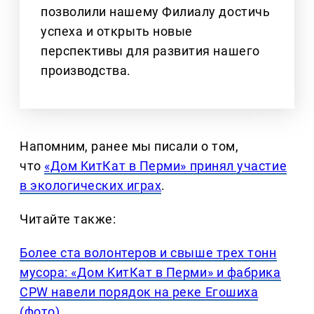
позволили нашему Филиалу достичь
успеха и открыть новые
перспективы для развития нашего
производства.
Напомним, ранее мы писали о том,
что
«Дом KитКат в Перми» принял участие
в экологических играх
.
Читайте также:
Более ста волонтеров и свыше трех тонн
мусора: «Дом KитКат в Перми» и фабрика
CPW навели порядок на реке Егошиха
(фото)