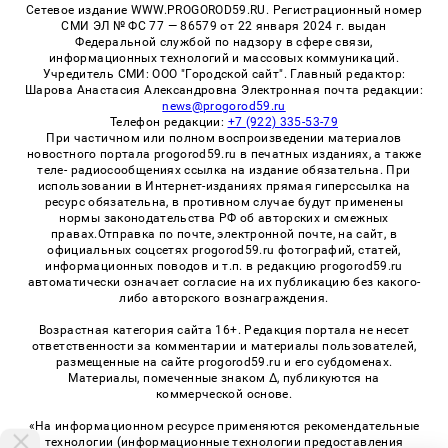
Сетевое издание WWW.PROGOROD59.RU. Регистрационный номер
СМИ ЭЛ № ФС 77 — 86579 от 22 января 2024 г. выдан
Федеральной службой по надзору в сфере связи,
информационных технологий и массовых коммуникаций.
Учредитель СМИ: ООО "Городской сайт". Главный редактор:
Шарова Анастасия Александровна Электронная почта редакции:
news@progorod59.ru
Телефон редакции:
+7 (922) 335-53-79
При частичном или полном воспроизведении материалов
новостного портала progorod59.ru в печатных изданиях, а также
теле- радиосообщениях ссылка на издание обязательна. При
использовании в Интернет-изданиях прямая гиперссылка на
ресурс обязательна, в противном случае будут применены
нормы законодательства РФ об авторских и смежных
правах.Отправка по почте, электронной почте, на сайт, в
официальных соцсетях progorod59.ru фотографий, статей,
информационных поводов и т.п. в редакцию progorod59.ru
автоматически означает согласие на их публикацию без какого-
либо авторского вознаграждения.
Возрастная категория сайта 16+. Редакция портала не несет
ответственности за комментарии и материалы пользователей,
размещенные на сайте progorod59.ru и его субдоменах.
Материалы, помеченные знаком Δ, публикуются на
коммерческой основе.
«На информационном ресурсе применяются рекомендательные
технологии (информационные технологии предоставления