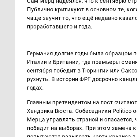
Сам Мерц надеялся, что к сентябрю стр
Публично критикуют в основном те, кого
чаще звучит то, что ещё недавно каза
проработавшего и года.
Германия долгие годы была образцом п
Италии и Британии, где премьеры сменя
сентября победит в Тюрингии или Саксо
рухнуть. В истории ФРГ досрочно канцл
годах.
Главным претендентом на пост считаю
Хендрика Вюста. Собеседники Politico 
Мерца управлять страной и опасается, 
победит на выборах. При этом замена 
попытаются разыграть карту кризиса в