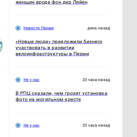
женщин вроде фон дер Ляйен
Новости Перми
день назад
«Новые люди» предложили бизнесу
участвовать в развитии
велоинфраструктуры в Перми
Не у нас
23 часа назад
В РПЦ сказали, чем грозит установка
фото на могильном кресте
Не у нас
23 часа назад