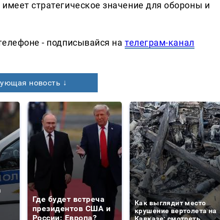
 имеет стратегическое значение для обороны и
телефоне - подписывайся на
телеграм-канал
ующая новость ↓
а
Где будет встреча
Как выглядит место
президентов США и
крушение вертолета на
России: Европа?
Кавказе: смотреть