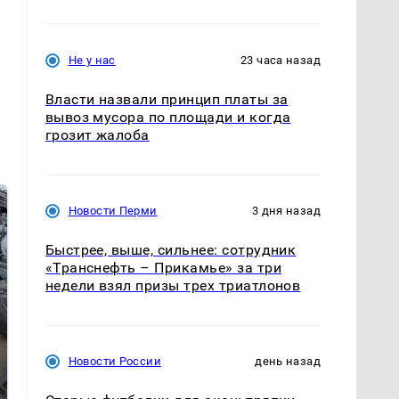
Не у нас
23 часа назад
Власти назвали принцип платы за
вывоз мусора по площади и когда
грозит жалоба
Новости Перми
3 дня назад
Быстрее, выше, сильнее: сотрудник
«Транснефть – Прикамье» за три
недели взял призы трех триатлонов
Такую зиму в России
Не ешьте эту
Новости России
день назад
никто не ждал: как
готовую еду из
так?!
магазина: список