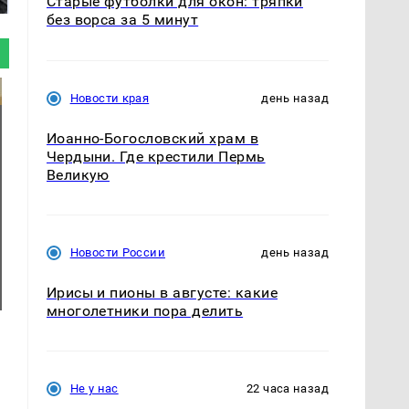
Старые футболки для окон: тряпки
без ворса за 5 минут
Новости края
день назад
Иоанно-Богословский храм в
Чердыни. Где крестили Пермь
Великую
Новости России
день назад
Ирисы и пионы в августе: какие
многолетники пора делить
Не у нас
22 часа назад