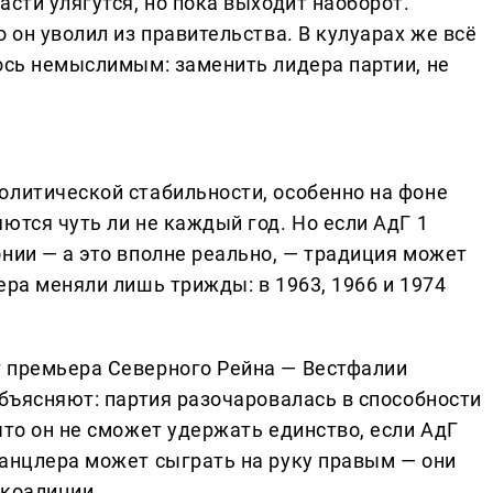
асти улягутся, но пока выходит наоборот.
 он уволил из правительства. В кулуарах же всё
лось немыслимым: заменить лидера партии, не
олитической стабильности, особенно на фоне
ются чуть ли не каждый год. Но если АдГ 1
нии — а это вполне реально, — традиция может
ера меняли лишь трижды: в 1963, 1966 и 1974
т премьера Северного Рейна — Вестфалии
объясняют: партия разочаровалась в способности
что он не сможет удержать единство, если АдГ
канцлера может сыграть на руку правым — они
 коалиции.