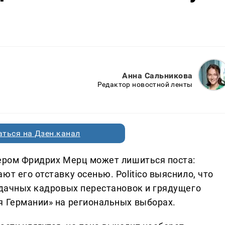
Анна Сальникова
Редактор новостной ленты
ться на Дзен.канал
лером Фридрих Мерц может лишиться поста:
т его отставку осенью. Politico выяснило, что
еудачных кадровых перестановок и грядущего
я Германии» на региональных выборах.