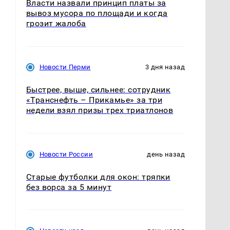
Власти назвали принцип платы за
вывоз мусора по площади и когда
грозит жалоба
Новости Перми
3 дня назад
Быстрее, выше, сильнее: сотрудник
«Транснефть – Прикамье» за три
недели взял призы трех триатлонов
Новости России
день назад
Старые футболки для окон: тряпки
без ворса за 5 минут