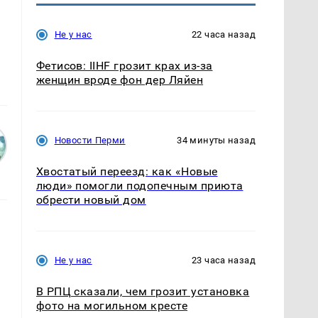
Не у нас
22 часа назад
Фетисов: IIHF грозит крах из-за
женщин вроде фон дер Ляйен
Новости Перми
34 минуты назад
Хвостатый переезд: как «Новые
люди» помогли подопечным приюта
обрести новый дом
Не у нас
23 часа назад
В РПЦ сказали, чем грозит установка
фото на могильном кресте