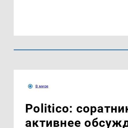
В мире
Politico: соратн
активнее обсуж