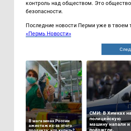
контроль над обществом. Это общество
безопасности.
Последние новости Перми уже в твоем 
«Пермь Новости»
След
СМИ: В Химках н
полицейскую
В магазинах России
машину напали и
ажиотаж из-за этого
подожгли.
продукта: что купить?