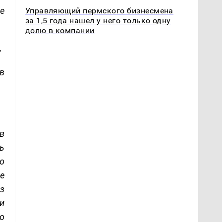
е
Управляющий пермского бизнесмена
за 1,5 года нашел у него только одну
долю в компании
.
в
в
ь
о
е
з
ии
то