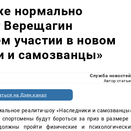
уже нормально
г Верещагин
ем участии в новом
и и самозванцы»
Служба новостей
Автор статьи
ться на Дзен.канал
мальное реалити-шоу «Наследники и самозванцы»
 спортсмены будут бороться за приз в размере 
должны пройти физические и психологически