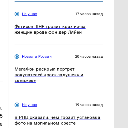
Не у нас
17 часов назад
Фетисов: IIHF грозит крах из-за
женщин вроде фон дер Ляйен
Новости России
20 часов назад
МегаФон раскрыл портрет
покупателей «раскладушек» и
«книжек»
Не у нас
19 часов назад
.
5
В РПЦ сказали, чем грозит установка
фото на могильном кресте
е