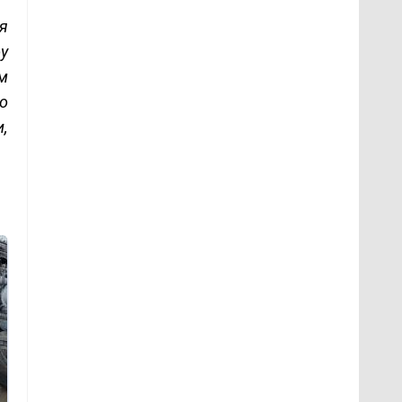
я
у
м
ко
и,