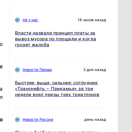
Не у нас
18 часов назад
Власти назвали принцип платы за
вывоз мусора по площади и когда
о
грозит жалоба
с
Новости Перми
3 дня назад
Быстрее, выше, сильнее: сотрудник
а
«Транснефть – Прикамье» за три
недели взял призы трех триатлонов
л
о
Новости России
день назад