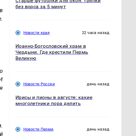
Старые футболки для окон: тряпки
без ворса за 5 минут
в
е.
Новости края
22 часа назад
Иоанно-Богословский храм в
Чердыни. Где крестили Пермь
Великую
о
И
Новости России
день назад
я
Ирисы и пионы в августе: какие
многолетники пора делить
и.
Новости Перми
день назад
й