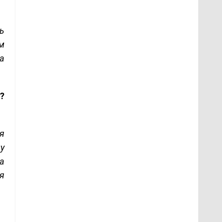
ь
м
а
?
я
му
а
ня