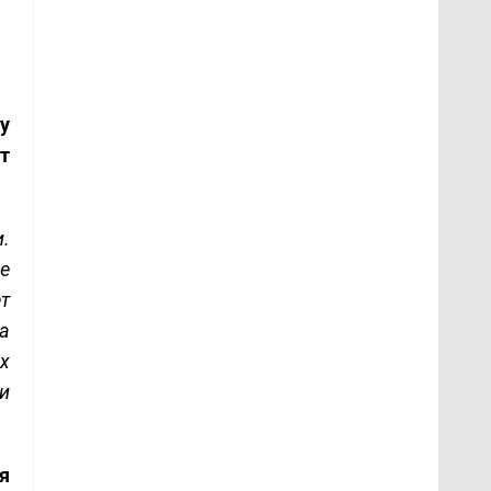
у
т
.
ое
т
а
ех
и
я