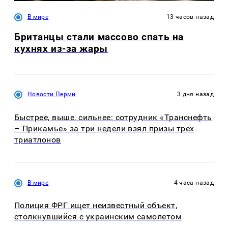
В мире
13 часов назад
Британцы стали массово спать на
кухнях из-за жары
Новости Перми
3 дня назад
Быстрее, выше, сильнее: сотрудник «Транснефть
– Прикамье» за три недели взял призы трех
триатлонов
В мире
4 часа назад
Полиция ФРГ ищет неизвестный объект,
столкнувшийся с украинским самолетом