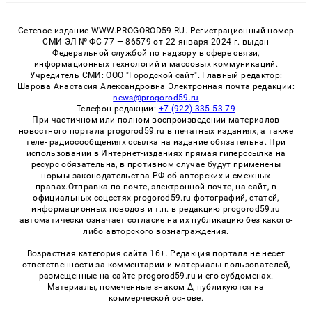
Сетевое издание WWW.PROGOROD59.RU. Регистрационный номер
СМИ ЭЛ № ФС 77 — 86579 от 22 января 2024 г. выдан
Федеральной службой по надзору в сфере связи,
информационных технологий и массовых коммуникаций.
Учредитель СМИ: ООО "Городской сайт". Главный редактор:
Шарова Анастасия Александровна Электронная почта редакции:
news@progorod59.ru
Телефон редакции:
+7 (922) 335-53-79
При частичном или полном воспроизведении материалов
новостного портала progorod59.ru в печатных изданиях, а также
теле- радиосообщениях ссылка на издание обязательна. При
использовании в Интернет-изданиях прямая гиперссылка на
ресурс обязательна, в противном случае будут применены
нормы законодательства РФ об авторских и смежных
правах.Отправка по почте, электронной почте, на сайт, в
официальных соцсетях progorod59.ru фотографий, статей,
информационных поводов и т.п. в редакцию progorod59.ru
автоматически означает согласие на их публикацию без какого-
либо авторского вознаграждения.
Возрастная категория сайта 16+. Редакция портала не несет
ответственности за комментарии и материалы пользователей,
размещенные на сайте progorod59.ru и его субдоменах.
Материалы, помеченные знаком Δ, публикуются на
коммерческой основе.