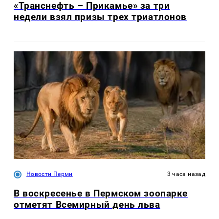
«Транснефть – Прикамье» за три
недели взял призы трех триатлонов
Новости Перми
3 часа назад
В воскресенье в Пермском зоопарке
отметят Всемирный день льва