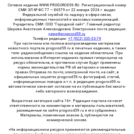
Сетевое издание WWW.PROGOROD59.RU. Регистрационный номер
СМИ ЭЛ № ФС 77 — 86579 от 22 января 2024 г. выдан
Федеральной службой по надзору в сфере связи,
информационных технологий и массовых коммуникаций.
Учредитель СМИ: ООО "Городской сайт". Главный редактор:
Шарова Анастасия Александровна Электронная почта редакции:
news@progorod59.ru
Телефон редакции:
+7 (922) 335-53-79
При частичном или полном воспроизведении материалов
новостного портала progorod59.ru в печатных изданиях, а также
теле- радиосообщениях ссылка на издание обязательна. При
использовании в Интернет-изданиях прямая гиперссылка на
ресурс обязательна, в противном случае будут применены
нормы законодательства РФ об авторских и смежных
правах.Отправка по почте, электронной почте, на сайт, в
официальных соцсетях progorod59.ru фотографий, статей,
информационных поводов и т.п. в редакцию progorod59.ru
автоматически означает согласие на их публикацию без какого-
либо авторского вознаграждения.
Возрастная категория сайта 16+. Редакция портала не несет
ответственности за комментарии и материалы пользователей,
размещенные на сайте progorod59.ru и его субдоменах.
Материалы, помеченные знаком Δ, публикуются на
коммерческой основе.
«На информационном ресурсе применяются рекомендательные