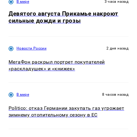
В мире
3 часа назад
Девятого августа Прикамье накроют
сильные дожди и грозы
Новости России
2 дня назад
МегаФон раскрыл портрет покупателей
«раскладушек» и «книжек»
В мире
8 часов назад
Politico: отказ Германии закупать газ угрожает
зимнему отопительному сезону в ЕС