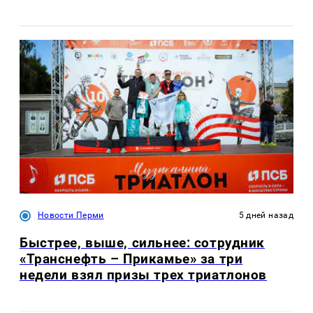
Новости Перми
5 дней назад
Быстрее, выше, сильнее: сотрудник
«Транснефть – Прикамье» за три
недели взял призы трех триатлонов