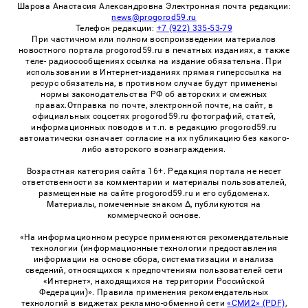
Шарова Анастасия Александровна Электронная почта редакции:
news@progorod59.ru
Телефон редакции:
+7 (922) 335-53-79
При частичном или полном воспроизведении материалов
новостного портала progorod59.ru в печатных изданиях, а также
теле- радиосообщениях ссылка на издание обязательна. При
использовании в Интернет-изданиях прямая гиперссылка на
ресурс обязательна, в противном случае будут применены
нормы законодательства РФ об авторских и смежных
правах.Отправка по почте, электронной почте, на сайт, в
официальных соцсетях progorod59.ru фотографий, статей,
информационных поводов и т.п. в редакцию progorod59.ru
автоматически означает согласие на их публикацию без какого-
либо авторского вознаграждения.
Возрастная категория сайта 16+. Редакция портала не несет
ответственности за комментарии и материалы пользователей,
размещенные на сайте progorod59.ru и его субдоменах.
Материалы, помеченные знаком Δ, публикуются на
коммерческой основе.
«На информационном ресурсе применяются рекомендательные
технологии (информационные технологии предоставления
информации на основе сбора, систематизации и анализа
сведений, относящихся к предпочтениям пользователей сети
«Интернет», находящихся на территории Российской
Федерации)». Правила применения рекомендательных
технологий в виджетах рекламно-обменной сети
«СМИ2» (PDF)
,