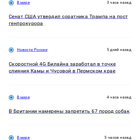
В мире
3 часа назад
Сенат США утвердил соратника Трампа на пост
генпрокурора
Новости России
5 дней назад
Скоростной 4G Билайна заработал в точке
слияния Камы и Чусовой в Пермском крае
В мире
4 часа назад
В Британии намерены запретить 67 пород собак
В мире
5 часов назад