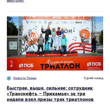
вертолет
Новости Перми
5 дней назад
Быстрее, выше, сильнее: сотрудник
«Транснефть – Прикамье» за три
недели взял призы трех триатлонов