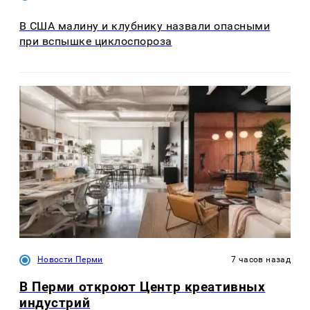
В США малину и клубнику назвали опасными
при вспышке циклоспороза
Новости Перми
7 часов назад
В Перми откроют Центр креативных
индустрий