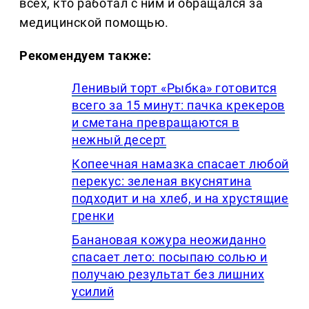
всех, кто работал с ним и обращался за
медицинской помощью.
Рекомендуем также:
Ленивый торт «Рыбка» готовится
всего за 15 минут: пачка крекеров
и сметана превращаются в
нежный десерт
Копеечная намазка спасает любой
перекус: зеленая вкуснятина
подходит и на хлеб, и на хрустящие
гренки
Банановая кожура неожиданно
спасает лето: посыпаю солью и
получаю результат без лишних
усилий