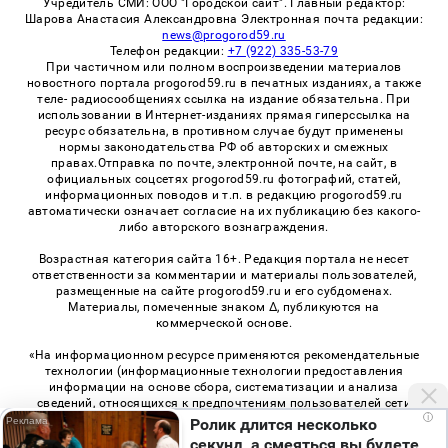
Учредитель СМИ: ООО "Городской сайт". Главный редактор:
Шарова Анастасия Александровна Электронная почта редакции:
news@progorod59.ru
Телефон редакции:
+7 (922) 335-53-79
При частичном или полном воспроизведении материалов
новостного портала progorod59.ru в печатных изданиях, а также
теле- радиосообщениях ссылка на издание обязательна. При
использовании в Интернет-изданиях прямая гиперссылка на
ресурс обязательна, в противном случае будут применены
нормы законодательства РФ об авторских и смежных
правах.Отправка по почте, электронной почте, на сайт, в
официальных соцсетях progorod59.ru фотографий, статей,
информационных поводов и т.п. в редакцию progorod59.ru
автоматически означает согласие на их публикацию без какого-
либо авторского вознаграждения.
Возрастная категория сайта 16+. Редакция портала не несет
ответственности за комментарии и материалы пользователей,
размещенные на сайте progorod59.ru и его субдоменах.
Материалы, помеченные знаком Δ, публикуются на
коммерческой основе.
«На информационном ресурсе применяются рекомендательные
технологии (информационные технологии предоставления
информации на основе сбора, систематизации и анализа
сведений, относящихся к предпочтениям пользователей сети
i
«Интернет», находящихся на территории Российской
Ролик длится несколько
Федерации)». Правила применения рекомендательных
секунд, а смеяться вы будете