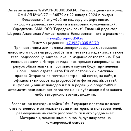
Сетевое издание WWW.PROGOROD59.RU. Регистрационный номер
СМИ ЭЛ № ФС 77 — 86579 от 22 января 2024 г. выдан
Федеральной службой по надзору в сфере связи,
информационных технологий и массовых коммуникаций.
Учредитель СМИ: ООО "Городской сайт". Главный редактор:
Шарова Анастасия Александровна Электронная почта редакции:
news@progorod59.ru
Телефон редакции:
+7 (922) 335-53-79
При частичном или полном воспроизведении материалов
новостного портала progorod59.ru в печатных изданиях, а также
теле- радиосообщениях ссылка на издание обязательна. При
использовании в Интернет-изданиях прямая гиперссылка на
ресурс обязательна, в противном случае будут применены
нормы законодательства РФ об авторских и смежных
правах.Отправка по почте, электронной почте, на сайт, в
официальных соцсетях progorod59.ru фотографий, статей,
информационных поводов и т.п. в редакцию progorod59.ru
автоматически означает согласие на их публикацию без какого-
либо авторского вознаграждения.
Возрастная категория сайта 16+. Редакция портала не несет
ответственности за комментарии и материалы пользователей,
размещенные на сайте progorod59.ru и его субдоменах.
Материалы, помеченные знаком Δ, публикуются на
коммерческой основе.