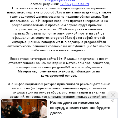
Телефон редакции:
+7 (922) 335-53-79
При частичном или полном воспроизведении материалов
новостного портала progorod59.ru в печатных изданиях, а также
теле- радиосообщениях ссылка на издание обязательна. При
использовании в Интернет-изданиях прямая гиперссылка на
ресурс обязательна, в противном случае будут применены
нормы законодательства РФ об авторских и смежных
правах.Отправка по почте, электронной почте, на сайт, в
официальных соцсетях progorod59.ru фотографий, статей,
информационных поводов и т.п. в редакцию progorod59.ru
автоматически означает согласие на их публикацию без какого-
либо авторского вознаграждения.
Возрастная категория сайта 16+. Редакция портала не несет
ответственности за комментарии и материалы пользователей,
размещенные на сайте progorod59.ru и его субдоменах.
Материалы, помеченные знаком Δ, публикуются на
коммерческой основе.
«На информационном ресурсе применяются рекомендательные
технологии (информационные технологии предоставления
информации на основе сбора, систематизации и анализа
сведений, относящихся к предпочтениям пользователей сети
i
«Интернет», находящихся на территории Российской
Ролик длится несколько
Федерации)». Правила применения рекомендательных
секунд, а смеяться вы будете
технологий в виджетах рекламно-обменной сети
«СМИ2» (PDF)
,
долго
«Sparrow» (PDF)