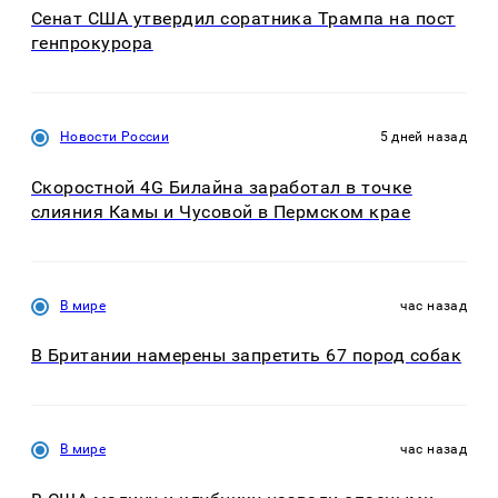
Сенат США утвердил соратника Трампа на пост
генпрокурора
Новости России
5 дней назад
Скоростной 4G Билайна заработал в точке
слияния Камы и Чусовой в Пермском крае
В мире
час назад
В Британии намерены запретить 67 пород собак
В мире
час назад