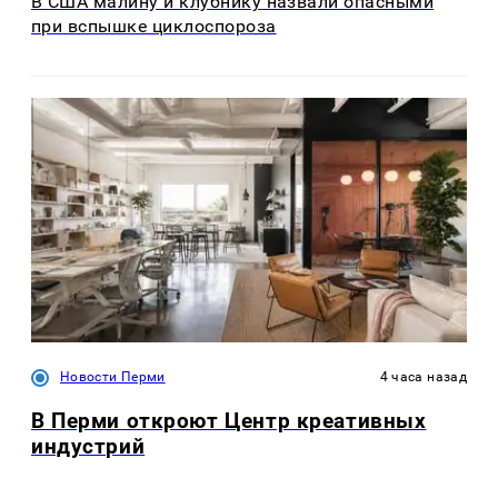
В США малину и клубнику назвали опасными
при вспышке циклоспороза
Новости Перми
4 часа назад
В Перми откроют Центр креативных
индустрий