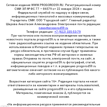
Сетевое издание WWW.PROGOROD59.RU. Регистрационный номер
СМИ ЭЛ № ФС 77 — 86579 от 22 января 2024 г. выдан
Федеральной службой по надзору в сфере связи,
информационных технологий и массовых коммуникаций.
Учредитель СМИ: ООО "Городской сайт". Главный редактор:
Шарова Анастасия Александровна Электронная почта редакции:
news@progorod59.ru
Телефон редакции:
+7 (922) 335-53-79
При частичном или полном воспроизведении материалов
новостного портала progorod59.ru в печатных изданиях, а также
теле- радиосообщениях ссылка на издание обязательна. При
использовании в Интернет-изданиях прямая гиперссылка на
ресурс обязательна, в противном случае будут применены
нормы законодательства РФ об авторских и смежных
правах.Отправка по почте, электронной почте, на сайт, в
официальных соцсетях progorod59.ru фотографий, статей,
информационных поводов и т.п. в редакцию progorod59.ru
автоматически означает согласие на их публикацию без какого-
либо авторского вознаграждения.
Возрастная категория сайта 16+. Редакция портала не несет
ответственности за комментарии и материалы пользователей,
размещенные на сайте progorod59.ru и его субдоменах.
Материалы, помеченные знаком Δ, публикуются на
коммерческой основе.
«На информационном ресурсе применяются рекомендательные