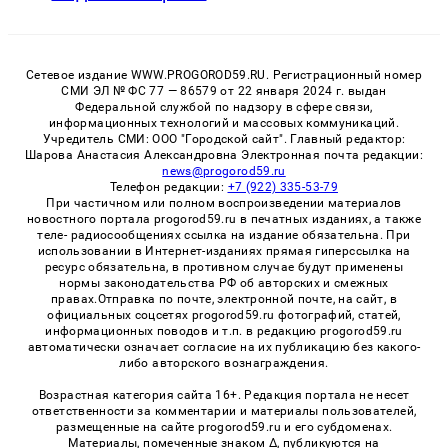
Сетевое издание WWW.PROGOROD59.RU. Регистрационный номер
СМИ ЭЛ № ФС 77 — 86579 от 22 января 2024 г. выдан
Федеральной службой по надзору в сфере связи,
информационных технологий и массовых коммуникаций.
Учредитель СМИ: ООО "Городской сайт". Главный редактор:
Шарова Анастасия Александровна Электронная почта редакции:
news@progorod59.ru
Телефон редакции:
+7 (922) 335-53-79
При частичном или полном воспроизведении материалов
новостного портала progorod59.ru в печатных изданиях, а также
теле- радиосообщениях ссылка на издание обязательна. При
использовании в Интернет-изданиях прямая гиперссылка на
ресурс обязательна, в противном случае будут применены
нормы законодательства РФ об авторских и смежных
правах.Отправка по почте, электронной почте, на сайт, в
официальных соцсетях progorod59.ru фотографий, статей,
информационных поводов и т.п. в редакцию progorod59.ru
автоматически означает согласие на их публикацию без какого-
либо авторского вознаграждения.
Возрастная категория сайта 16+. Редакция портала не несет
ответственности за комментарии и материалы пользователей,
размещенные на сайте progorod59.ru и его субдоменах.
Материалы, помеченные знаком Δ, публикуются на