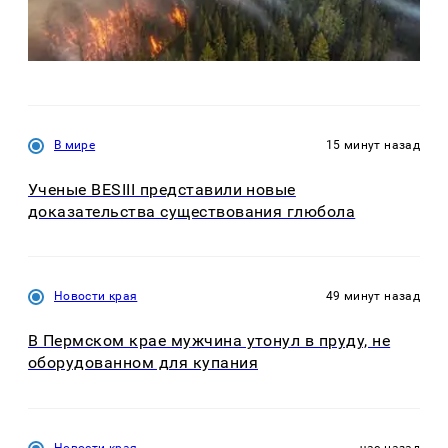
В мире
15 минут назад
Ученые BESIII представили новые
доказательства существования глюбола
Новости края
49 минут назад
В Пермском крае мужчина утонул в пруду, не
оборудованном для купания
Новости края
час назад