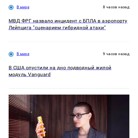
В мире
8 часов назад
МВД ФРГ назвало инцидент с БПЛА в аэропорту
Лейпцига "сценарием гибридной атаки"
В мире
9 часов назад
В США опустили на дно подводный жилой
модуль Vanguard