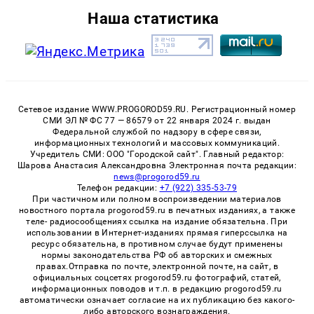
Наша статистика
Сетевое издание WWW.PROGOROD59.RU. Регистрационный номер
СМИ ЭЛ № ФС 77 — 86579 от 22 января 2024 г. выдан
Федеральной службой по надзору в сфере связи,
информационных технологий и массовых коммуникаций.
Учредитель СМИ: ООО "Городской сайт". Главный редактор:
Шарова Анастасия Александровна Электронная почта редакции:
news@progorod59.ru
Телефон редакции:
+7 (922) 335-53-79
При частичном или полном воспроизведении материалов
новостного портала progorod59.ru в печатных изданиях, а также
теле- радиосообщениях ссылка на издание обязательна. При
использовании в Интернет-изданиях прямая гиперссылка на
ресурс обязательна, в противном случае будут применены
нормы законодательства РФ об авторских и смежных
правах.Отправка по почте, электронной почте, на сайт, в
официальных соцсетях progorod59.ru фотографий, статей,
информационных поводов и т.п. в редакцию progorod59.ru
автоматически означает согласие на их публикацию без какого-
либо авторского вознаграждения.