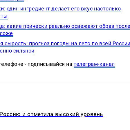
ки: один ингредиент делает его вкус настолько
уты
да: какие прически реально освежают образ посл
оложе
 сырость: прогноз погоды на лето по всей Росси
бенно сильной
телефоне - подписывайся на
телеграм-канал
 Россию и отметила высокий уровень