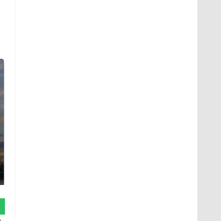
СМИ: В Химках на
полицейскую
В магазинах России
машину напали и
ажиотаж из-за этого
подожгли.
продукта: что купить?