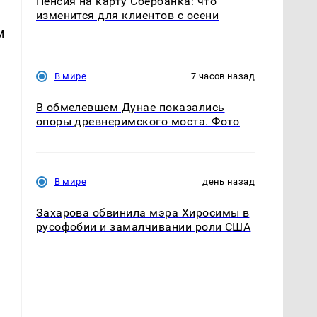
Пенсия на карту Сбербанка: что
изменится для клиентов с осени
м
В мире
7 часов назад
В обмелевшем Дунае показались
опоры древнеримского моста. Фото
В мире
день назад
Захарова обвинила мэра Хиросимы в
русофобии и замалчивании роли США