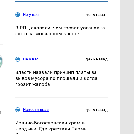
Не у нас
день назад
В РПЦ сказали, чем грозит установка
фото на могильном кресте
Не у нас
день назад
Власти назвали принцип платы за
вывоз мусора по площади и когда
грозит жалоба
Новости края
день назад
е
Иоанно-Богословский храм в
Чердыни. Где крестили Пермь