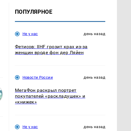
ПОПУЛЯРНОЕ
Не у нас
день назад
Фетисов: IIHF грозит крах из-за
женщин вроде фон дер Ляйен
Новости России
день назад
МегаФон раскрыл портрет
покупателей «раскладушек» и
«книжек»
Не у нас
день назад