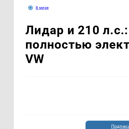
В мире
Лидар и 210 л.с.
полностью элек
VW
Подписа