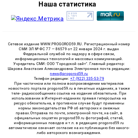
Наша статистика
Сетевое издание WWW.PROGOROD59.RU. Регистрационный номер
СМИ ЭЛ № ФС 77 — 86579 от 22 января 2024 г. выдан
Федеральной службой по надзору в сфере связи,
информационных технологий и массовых коммуникаций.
Учредитель СМИ: ООО "Городской сайт". Главный редактор:
Шарова Анастасия Александровна Электронная почта редакции:
news@progorod59.ru
Телефон редакции:
+7 (922) 335-53-79
При частичном или полном воспроизведении материалов
новостного портала progorod59.ru в печатных изданиях, а также
теле- радиосообщениях ссылка на издание обязательна. При
использовании в Интернет-изданиях прямая гиперссылка на
ресурс обязательна, в противном случае будут применены
нормы законодательства РФ об авторских и смежных
правах.Отправка по почте, электронной почте, на сайт, в
официальных соцсетях progorod59.ru фотографий, статей,
информационных поводов и т.п. в редакцию progorod59.ru
автоматически означает согласие на их публикацию без какого-
либо авторского вознаграждения.